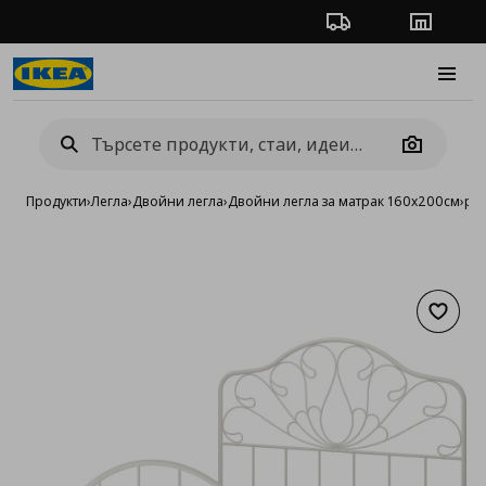
Проследяване на п
Магази
Burge
Camera
Продукти
›
Легла
›
Двойни легла
›
Двойни легла за матрак 160x200см
›
рам
Добав