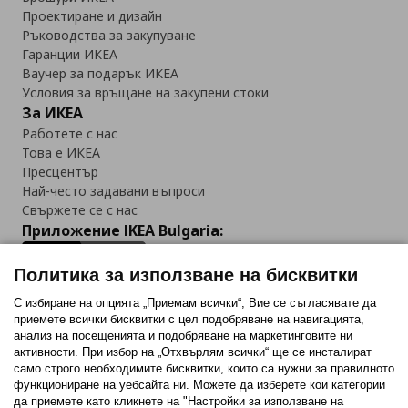
Проектиране и дизайн
Ръководства за закупуване
Гаранции ИКЕА
Ваучер за подарък ИКЕА
Условия за връщане на закупени стоки
За ИКЕА
Работете с нас
Това е ИКЕА
Пресцентър
Най-често задавани въпроси
Свържете се с нас
Приложение IKEA Bulgaria:
Политика за използване на бисквитки
С избиране на опцията „Приемам всички“, Вие се съгласявате да
приемете всички бисквитки с цел подобряване на навигацията,
Последвайте ни:
анализ на посещенията и подобряване на маркетинговите ни
активности. При избор на „Отхвърлям всички“ ще се инсталират
Facebook
Twitter
Youtube
Pinterest
Instagram
само строго необходимитe бисквитки, които са нужни за правилното
функциониране на уебсайта ни. Можете да изберете кои категории
да приемете като кликнете на "Настройки за използване на