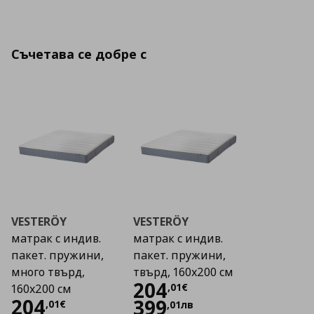
Съчетава се добре с
VESTERÖY
VESTERÖY
матрак с индив.
матрак с индив.
пакет. пружини,
пакет. пружини,
много твърд,
твърд, 160x200 см
Цена
204,01 €
204
,
01
€
160x200 см
Цена
204,01 €
204
399
,
01
€
,
01
лв