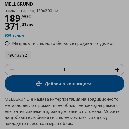
MELLGRUND
рамка за легло, 160x200 см
Цена
189,90 €
189
,
90
€
371
,
41
лв
950 точки
Матракът и спалното бельо се продават отделно.
196.133.92
Добави в кошницата
MELLGRUND е нашата интерпретация на традиционното
метално легло с романтичен облик - непреходна рамка с
елегантни извивки и здрави детайли от стомана. Можете
да добавите любимия си спален комплект, за да му
придадете персонализиран облик.