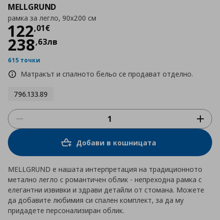
MELLGRUND
рамка за легло, 90x200 см
Цена
122,01 €
122
,
01
€
238
,
63
лв
615 точки
Матракът и спалното бельо се продават отделно.
796.133.89
Добави в кошницата
MELLGRUND е нашата интерпретация на традиционното
метално легло с романтичен облик - непреходна рамка с
елегантни извивки и здрави детайли от стомана. Можете
да добавите любимия си спален комплект, за да му
придадете персонализиран облик.