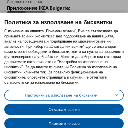
Свържете се с нас
Приложение IKEA Bulgaria:
Политика за използване на бисквитки
С избиране на опцията „Приемам всички“, Вие се съгласявате да
приемете всички бисквитки с цел подобряване на навигацията,
Последвайте ни:
анализ на посещенията и подобряване на маркетинговите ни
активности. При избор на „Отхвърлям всички“ ще се инсталират
Facebook
Twitter
Youtube
Pinterest
Instagram
само строго необходимитe бисквитки, които са нужни за правилното
функциониране на уебсайта ни. Можете да изберете кои категории
да приемете като кликнете на "Настройки за използване на
бисквитки". За да видите пълната ни Политика за използване на
бисквитки, кликнете тук. За правилно функциониране на
бисквитките, опреснете страницата в случай, че оттеглите
съгласието си за използване на бисквитки.
Политика за използване на бисквитки (Cookies)
Избор на настройки за използване на бисквитки
Настройки за използване на бисквитки
Условия за ползване на ikea.bg
Обща политика за личните данни
Политика за защита на личните данни на ikea.bg
Общи условия на програма IKEA Family
Отказвам всички
Политика за защита на лични данни на програма IKEA Family
Приемам всички