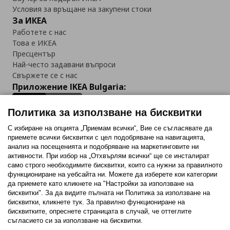
Условия за връщане на закупени стоки
За ИКЕА
Работете с нас
Това е ИКЕА
Пресцентър
Най-често задавани въпроси
Свържете се с нас
Приложение IKEA Bulgaria:
Политика за използване на бисквитки
С избиране на опцията „Приемам всички“, Вие се съгласявате да
приемете всички бисквитки с цел подобряване на навигацията,
Последвайте ни:
анализ на посещенията и подобряване на маркетинговите ни
активности. При избор на „Отхвърлям всички“ ще се инсталират
Facebook
Twitter
Youtube
Pinterest
Instagram
само строго необходимитe бисквитки, които са нужни за правилното
функциониране на уебсайта ни. Можете да изберете кои категории
да приемете като кликнете на "Настройки за използване на
бисквитки". За да видите пълната ни Политика за използване на
бисквитки, кликнете тук. За правилно функциониране на
бисквитките, опреснете страницата в случай, че оттеглите
съгласието си за използване на бисквитки.
Политика за използване на бисквитки (Cookies)