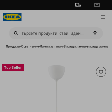
Проследяване на п
Магази
Burge
Camera
Продукти
›
Осветление
›
Лампи за таван
›
Висящи лампи
›
висяща лампа
Top Seller
Добав