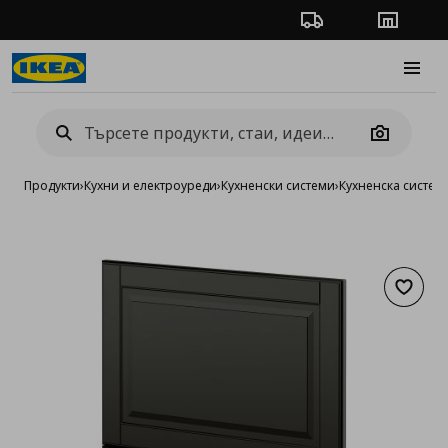
Проследяване на п
Магази
Burge
Camera
Продукти
›
Кухни и електроуреди
›
Кухненски системи
›
Кухненска систе
Добав