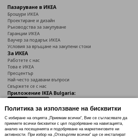
Пазаруване в ИКЕА
Брошури ИКЕА
Проектиране и дизайн
Ръководства за закупуване
Гаранции ИКЕА
Ваучер за подарък ИКЕА
Условия за връщане на закупени стоки
За ИКЕА
Работете с нас
Това е ИКЕА
Пресцентър
Най-често задавани въпроси
Свържете се с нас
Приложение IKEA Bulgaria:
Политика за използване на бисквитки
С избиране на опцията „Приемам всички“, Вие се съгласявате да
приемете всички бисквитки с цел подобряване на навигацията,
Последвайте ни:
анализ на посещенията и подобряване на маркетинговите ни
активности. При избор на „Отхвърлям всички“ ще се инсталират
Facebook
Twitter
Youtube
Pinterest
Instagram