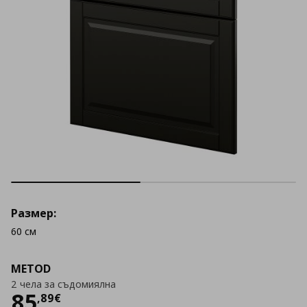
Размер:
60 см
METOD
2 чела за съдомиялна
Цена
85,89 €
85
,
89
€