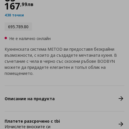
167
,
99
лв
430 точки
695.789.80
Не е налично онлайн
Кухненската система METOD ви предоставя безкрайни
възможности, с които да създадете мечтаната кухня. В
съчетание с чела в черно със скосени ръбове BODBYN
можете да придадете елегантен и топъл облик на
помещението.
Описание на продукта
Платете разсрочено с tbi
Изчислете вноските си