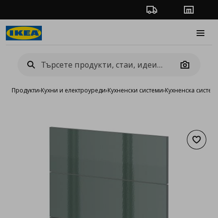
Проследяване на п
Магази
Burge
Camera
Продукти
›
Кухни и електроуреди
›
Кухненски системи
›
Кухненска систе
Добав