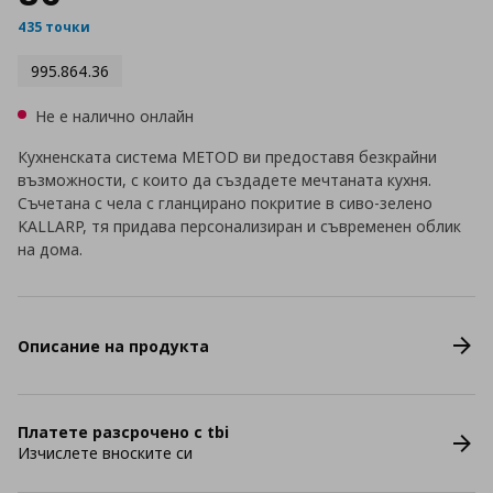
435 точки
995.864.36
Не е налично онлайн
Кухненската система METOD ви предоставя безкрайни
възможности, с които да създадете мечтаната кухня.
Съчетана с чела с гланцирано покритие в сиво-зелено
KALLARP, тя придава персонализиран и съвременен облик
на дома.
Описание на продукта
Платете разсрочено с tbi
Изчислете вноските си