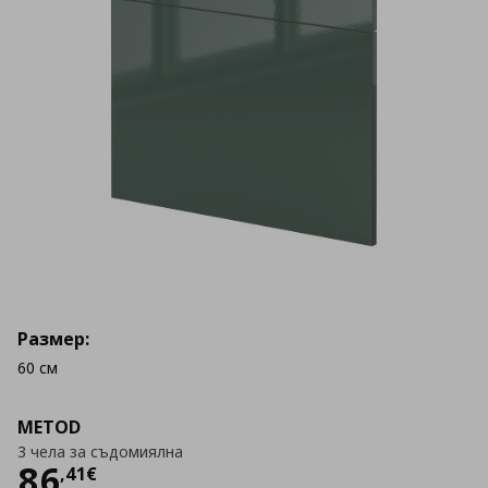
Размер:
60 см
METOD
3 чела за съдомиялна
Цена
86,41 €
86
,
41
€