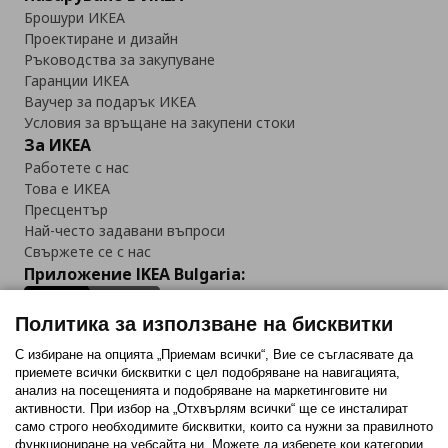
Брошури ИКЕА
Проектиране и дизайн
Ръководства за закупуване
Гаранции ИКЕА
Ваучер за подарък ИКЕА
Условия за връщане на закупени стоки
За ИКЕА
Работете с нас
Това е ИКЕА
Пресцентър
Най-често задавани въпроси
Свържете се с нас
Приложение IKEA Bulgaria:
Политика за използване на бисквитки
С избиране на опцията „Приемам всички“, Вие се съгласявате да
приемете всички бисквитки с цел подобряване на навигацията,
Последвайте ни:
анализ на посещенията и подобряване на маркетинговите ни
активности. При избор на „Отхвърлям всички“ ще се инсталират
Facebook
Twitter
Youtube
Pinterest
Instagram
само строго необходимитe бисквитки, които са нужни за правилното
функциониране на уебсайта ни. Можете да изберете кои категории