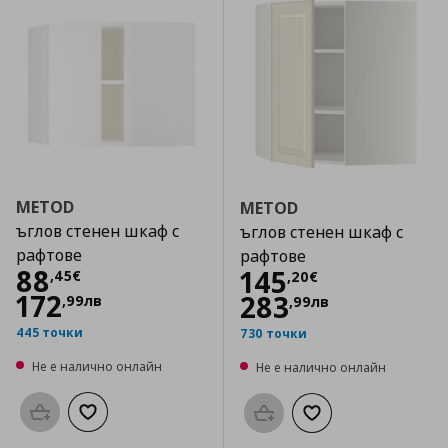
METOD
METOD
ъглов стенен шкаф с
ъглов стенен шкаф с
рафтове
рафтове
Цена
88,45 €
88
Цена
145,20 €
145
,
45
€
,
20
€
172
283
,
99
лв
,
99
лв
445 точки
730 точки
Не е налично онлайн
Не е налично онлайн
Προσθήκη στο καλάθι
Добави към списъка с любими
Προσθήκη στο καλάθι
Добави към списък