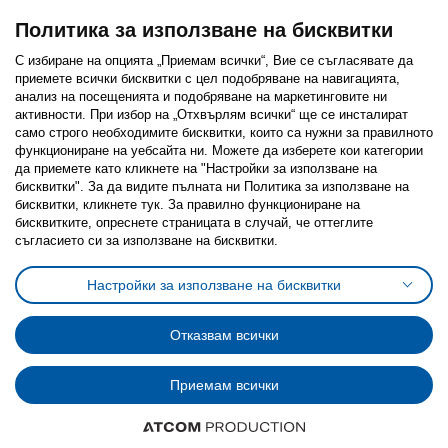
Политика за използване на бисквитки
С избиране на опцията „Приемам всички“, Вие се съгласявате да
приемете всички бисквитки с цел подобряване на навигацията,
Последвайте ни:
анализ на посещенията и подобряване на маркетинговите ни
активности. При избор на „Отхвърлям всички“ ще се инсталират
Facebook
Twitter
Youtube
Pinterest
Instagram
само строго необходимитe бисквитки, които са нужни за правилното
функциониране на уебсайта ни. Можете да изберете кои категории
да приемете като кликнете на "Настройки за използване на
бисквитки". За да видите пълната ни Политика за използване на
бисквитки, кликнете тук. За правилно функциониране на
бисквитките, опреснете страницата в случай, че оттеглите
съгласието си за използване на бисквитки.
Политика за използване на бисквитки (Cookies)
Избор на настройки за използване на бисквитки
Настройки за използване на бисквитки
Условия за ползване на ikea.bg
Обща политика за личните данни
Политика за защита на личните данни на ikea.bg
Общи условия на програма IKEA Family
Отказвам всички
Политика за защита на лични данни на програма IKEA Family
Приемам всички
© Inter-IKEA Systems B.V. 1999 - 2025