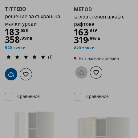
TITTEBO
METOD
решение за съхран. на
ъглов стенен шкаф с
малки уреди
рафтове
Цена
183,55 €
183
Цена
163,61 €
163
,
55
€
,
61
€
358
319
,
99
лв
,
99
лв
920 точки
820 точки
(1)
Не е налично онлайн
Προσθήκη στο καλάθι
Добави към списък
Добави в кошницата
Добави към списъка с любими
Сравнение
Сравнение