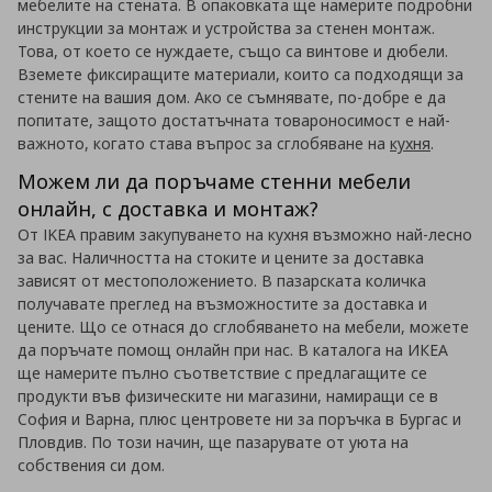
мебелите на стената. В опаковката ще намерите подробни
инструкции за монтаж и устройства за стенен монтаж.
Това, от което се нуждаете, също са винтове и дюбели.
Вземете фиксиращите материали, които са подходящи за
стените на вашия дом. Ако се съмнявате, по-добре е да
попитате, защото достатъчната товароносимост е най-
важното, когато става въпрос за сглобяване на
кухня
.
Можем ли да поръчаме стенни мебели
онлайн, с доставка и монтаж?
От IKEA правим закупуването на кухня възможно най-лесно
за вас. Наличността на стоките и цените за доставка
зависят от местоположението. В пазарската количка
получавате преглед на възможностите за доставка и
цените. Що се отнася до сглобяването на мебели, можете
да поръчате помощ онлайн при нас. В каталога на ИКЕА
ще намерите пълно съответствие с предлагащите се
продукти във физическите ни магазини, намиращи се в
София и Варна, плюс центровете ни за поръчка в Бургас и
Пловдив. По този начин, ще пазарувате от уюта на
собствения си дом.