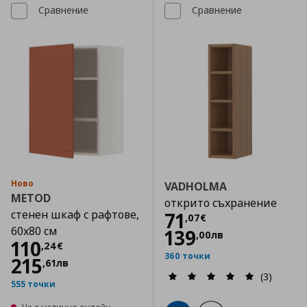
Сравнение
Сравнение
Ново
VADHOLMA
METOD
открито съхранение
стенен шкаф с рафтове,
Цена
71,07 €
71
,
07
€
60x80 см
139
,
00
лв
Цена
110,24 €
110
,
24
€
360 точки
215
,
61
лв
(3)
555 точки