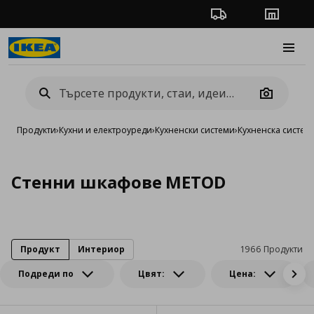
Проследяване на п
Магази
Burge
Camera
Продукти
›
Кухни и електроуреди
›
Кухненски системи
›
Кухненска систе
Стенни шкафове METOD
Продукт
Интериор
1966 Продукти
Подреди по
Цвят:
Цена: