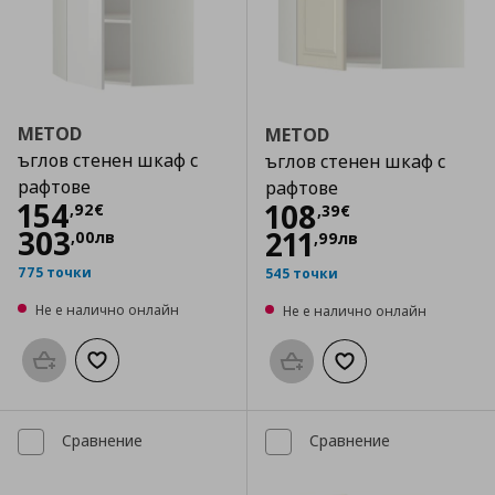
METOD
METOD
ъглов стенен шкаф с
ъглов стенен шкаф с
рафтове
рафтове
Цена
154,92 €
154
Цена
108,39 €
108
,
92
€
,
39
€
303
211
,
00
лв
,
99
лв
775 точки
545 точки
Не е налично онлайн
Не е налично онлайн
Προσθήκη στο καλάθι
Добави към списъка с любими
Προσθήκη στο καλάθι
Добави към списък
Сравнение
Сравнение