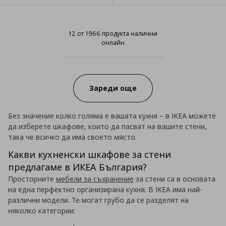
12 от 1966 продукта налични
онлайн
12 от 1966 продукта налични он
Progress:
Зареди още
Без значение колко голяма е вашата кухня – в IKEA можете
да изберете шкафове, които да пасват на вашите стени,
така че всичко да има своето място.
Какви кухненски шкафове за стени
предлагаме в ИКЕА България?
Просторните
мебели за съхранение
за стени са в основата
на една перфектно организирана кухня. В IKEA има най-
различни модели. Те могат грубо да се разделят на
няколко категории: