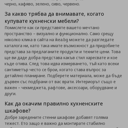
черно, кафяво, зелено, сиво, червено.
За какво трябва да внимавате, когато
купувате кухненски мебели?
Помислете как си представяте вашето мечтано
пространство – визуално и функционално. Само срещу
няколко клика в сайта на ikea.bg можете да разгледате
каталога ни, като така имате възможност да придобиете
представа за предлаганите продукти и техните цени. Това
ще ви даде добра представа какъв стил харесвате и кое
къде отива. След това идва измерването, тъй като всеки
сантиметър често се брои, когато става въпрос за
детайлно планиране. Подберете материала, може да бъде
дървен със подбрани от вас врати. Интериорът също е
важен – чекмеджета, рафтове, аксесоари, оборудване и
други.
Как да окачим правилно кухненските
шкафове?
Добре заредените стенни шкафове добавят голяма
тежест. Ето защо е важно да монтирате стабилно