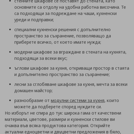
стенните шкафове се поставят до стената, като
основните са отдолу на удобна работна височина. Те
са подходящи за подреждане на чаши, кухненски
уреди и подправки;
специални кухненски решения с допълнително
пространство за съхранение, позволяващо да
приберете всичко, от което имате нужда;
модерни шкафове за вграждане в стената на кухнята,
подходящи за всеки вкус;
ъглови шкафове за кухня, откриващи простор в стаята
и допълнително пространство за съхранение;
лесни за сглобяване шкафове за кухня, мечта за всеки
домашен майстор;
разнообразие от
модулни системи за кухня
, които
можете да подберете според нуждите си.
Но изборът не спира до тук: широка гама от качествени
материали, цветове, размери и кухненски стилове ви
очаква във всяка продуктова категория. Открийте
актуални едноцветни и двуцветни предложения в бяло,