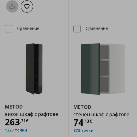
Προσθήκη στο καλάθι
Добави към списъка с любими
Сравнение
Сравнение
METOD
METOD
висок шкаф с рафтове
стенен шкаф с рафтове
Цена
263,31 €
263
Цена
74,13 €
74
,
31
€
,
13
€
1320 точки
375 точки