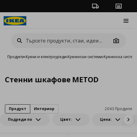
Проследяване на п
Магази
Burge
Camera
Продукти
›
Кухни и електроуреди
›
Кухненски системи
›
Кухненска систе
Стенни шкафове METOD
Продукт
Интериор
2043 Продукти
Подреди по
Цвят:
Цена: