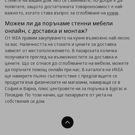
стените на вашия дом. Ако се съмнявате, по-добре е да
попитате, защото достатъчната товароносимост е най-
важното, когато става въпрос за сглобяване на
кухня
.
Можем ли да поръчаме стенни мебели
онлайн, с доставка и монтаж?
От IKEA правим закупуването на кухня възможно най-лесно
за вас. Наличността на стоките и цените за доставка
зависят от местоположението. В пазарската количка
получавате преглед на възможностите за доставка и
цените. Що се отнася до сглобяването на мебели, можете
да поръчате помощ онлайн при нас. В каталога на ИКЕА
ще намерите пълно съответствие с предлагащите се
продукти във физическите ни магазини, намиращи се в
София и Варна, плюс центровете ни за поръчка в Бургас и
Пловдив. По този начин, ще пазарувате от уюта на
собствения си дом.
Нагоре