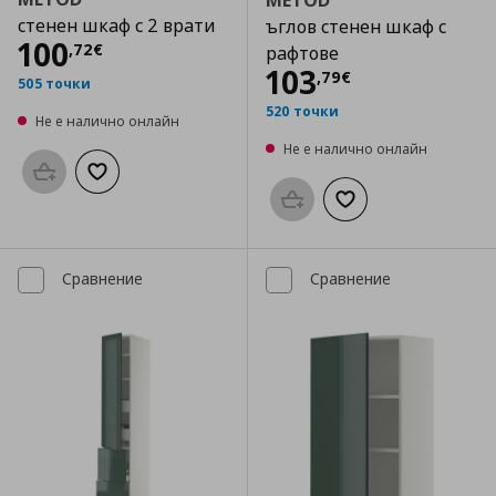
METOD
стенен шкаф с 2 врати
ъглов стенен шкаф с
Цена
100,72 €
100
,
72
€
рафтове
Цена
103,79 €
103
,
79
€
505 точки
520 точки
Не е налично онлайн
Не е налично онлайн
Προσθήκη στο καλάθι
Добави към списъка с любими
Προσθήκη στο καλάθι
Добави към списък
Сравнение
Сравнение