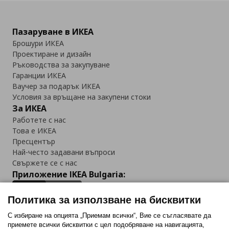
Пазаруване в ИКЕА
Брошури ИКЕА
Проектиране и дизайн
Ръководства за закупуване
Гаранции ИКЕА
Ваучер за подарък ИКЕА
Условия за връщане на закупени стоки
За ИКЕА
Работете с нас
Това е ИКЕА
Пресцентър
Най-често задавани въпроси
Свържете се с нас
Приложение IKEA Bulgaria:
Политика за използване на бисквитки
С избиране на опцията „Приемам всички“, Вие се съгласявате да
приемете всички бисквитки с цел подобряване на навигацията,
Последвайте ни: