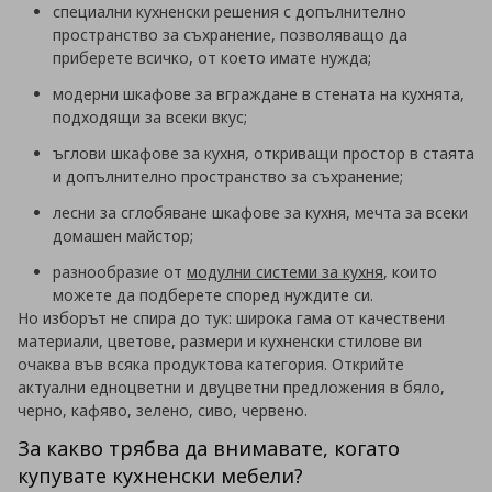
специални кухненски решения с допълнително
пространство за съхранение, позволяващо да
приберете всичко, от което имате нужда;
модерни шкафове за вграждане в стената на кухнята,
подходящи за всеки вкус;
ъглови шкафове за кухня, откриващи простор в стаята
и допълнително пространство за съхранение;
лесни за сглобяване шкафове за кухня, мечта за всеки
домашен майстор;
разнообразие от
модулни системи за кухня
, които
можете да подберете според нуждите си.
Но изборът не спира до тук: широка гама от качествени
материали, цветове, размери и кухненски стилове ви
очаква във всяка продуктова категория. Открийте
актуални едноцветни и двуцветни предложения в бяло,
черно, кафяво, зелено, сиво, червено.
За какво трябва да внимавате, когато
купувате кухненски мебели?