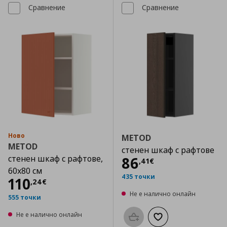
Сравнение
Сравнение
Ново
METOD
METOD
стенен шкаф с рафтове
стенен шкаф с рафтове,
Цена
86,41 €
86
,
41
€
60x80 см
435 точки
Цена
110,24 €
110
,
24
€
Не е налично онлайн
555 точки
Не е налично онлайн
Προσθήκη στο καλάθι
Добави към списък