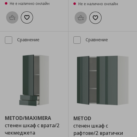
Не е налично онлайн
Не е налично онлайн
Προσθήκη στο καλάθι
Добави към списъка с любими
Προσθήκη στο καλάθι
Добави към списък
Сравнение
Сравнение
METOD/MAXIMERA
METOD
стенен шкаф с врата/2
стенен шкаф с
чекмеджета
рафтове/2 вратички