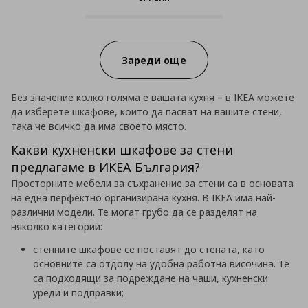
12 от 2043 продукта налични он
Progress:
Зареди още
Без значение колко голяма е вашата кухня – в IKEA можете
да изберете шкафове, които да пасват на вашите стени,
така че всичко да има своето място.
Какви кухненски шкафове за стени
предлагаме в ИКЕА България?
Просторните
мебели за съхранение
за стени са в основата
на една перфектно организирана кухня. В IKEA има най-
различни модели. Те могат грубо да се разделят на
няколко категории:
стенните шкафове се поставят до стената, като
основните са отдолу на удобна работна височина. Те
са подходящи за подреждане на чаши, кухненски
уреди и подправки;