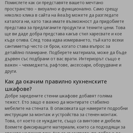
Помислете как си представяте вашето мечтано
пространство – визуално и функционално. Само срещу
няколко клика в сайта на ikea.bg можете да разгледате
каталога ни, като така имате възможност да придобиете
представа за предлаганите продукти и техните цени. Това
ще ви даде добра представа какъв стил харесвате и кое
къде отива. След това идва измерването, тъй като всеки
сантиметър често се брои, когато става въпрос за
детайлно планиране. Подберете материала, може да бъде
дървен със подбрани от вас врати. Интериорът също е
важен – чекмеджета, рафтове, аксесоари, оборудване и
други.
Как да окачим правилно кухненските
шкафове?
Добре заредените стенни шкафове добавят голяма
тежест. Ето защо е важно да монтирате стабилно
мебелите на стената. В опаковката ще намерите подробни
инструкции за монтаж и устройства за стенен монтаж.
Това, от което се нуждаете, също са винтове и дюбели.
Вземете фиксиращите материали, които са подходящи за