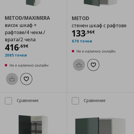
METOD/MAXIMERA
METOD
висок шкаф +
стенен шкаф с рафтове
Цена
133,96 €
133
,
96
€
рафтове/4 чекм./
врата/2 чела
670 точки
Цена
416,69 €
416
,
69
€
Не е налично онлайн
2085 точки
Не е налично онлайн
Προσθήκη στο καλάθι
Добави към списък
Προσθήκη στο καλάθι
Добави към списъка с любими
Сравнение
Сравнение