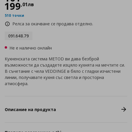
199
,
01
лв
510 точки
Релса за окачване се продава отделно.
091.648.79
Не е налично онлайн
Кухненската система METOD ви дава безброй
възможности да създадете изцяло кухнята на мечтите си.
В съчетание с чела VEDDINGE в бяло с гладки изчистени
линии, получавате кухня със светла и просторна
атмосфера.
Описание на продукта