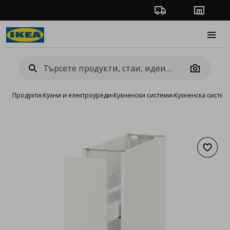
Проследяване на п
Магази
Burge
Camera
Продукти
›
Кухни и електроуреди
›
Кухненски системи
›
Кухненска систе
Добав