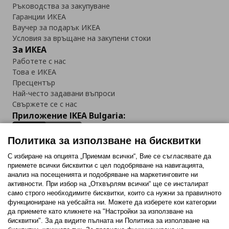
Ръководства за закупуване
Гаранции ИКЕА
Ваучер за подарък ИКЕА
Условия за връщане на закупени стоки
За ИКЕА
Работете с нас
Това е ИКЕА
Пресцентър
Най-често задавани въпроси
Свържете се с нас
Приложение IKEA Bulgaria:
Политика за използване на бисквитки
С избиране на опцията „Приемам всички“, Вие се съгласявате да
приемете всички бисквитки с цел подобряване на навигацията,
Последвайте ни:
анализ на посещенията и подобряване на маркетинговите ни
активности. При избор на „Отхвърлям всички“ ще се инсталират
Facebook
Twitter
Youtube
Pinterest
Instagram
само строго необходимитe бисквитки, които са нужни за правилното
функциониране на уебсайта ни. Можете да изберете кои категории
да приемете като кликнете на "Настройки за използване на
бисквитки". За да видите пълната ни Политика за използване на