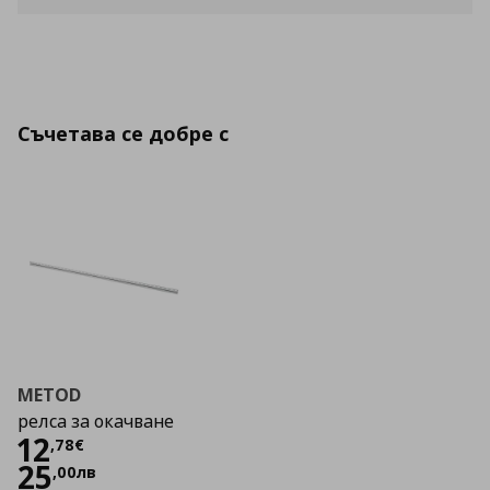
Съчетава се добре с
METOD
релса за окачване
Цена
12,78 €
12
,
78
€
25
,
00
лв