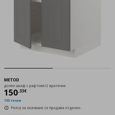
METOD
долен шкаф с рафтове/2 вратички
Цена
150,33 €
150
,
33
€
755 точки
Релса за окачване се продава отделно.