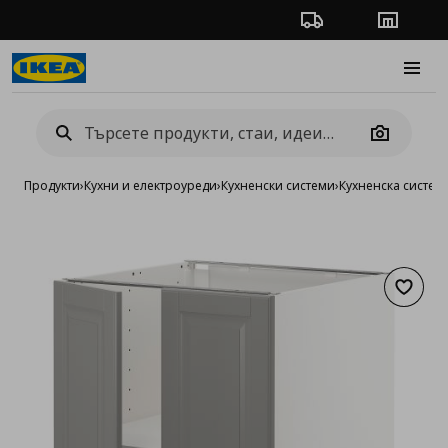
Проследяване на п
Магази
Burge
Camera
Продукти
›
Кухни и електроуреди
›
Кухненски системи
›
Кухненска систе
Добав