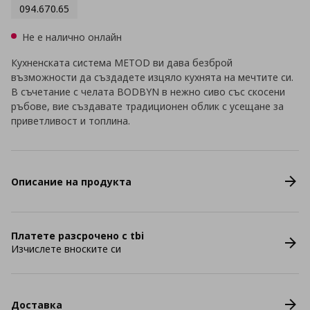
094.670.65
Не е налично онлайн
Кухненската система METOD ви дава безброй
възможности да създадете изцяло кухнята на мечтите си.
В съчетание с челата BODBYN в нежно сиво със скосени
ръбове, вие създавате традиционен облик с усещане за
приветливост и топлина.
Описание на продукта
Платете разсрочено с tbi
Изчислете вноските си
Доставка