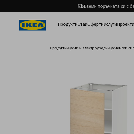
Вземи поръчката си с б
Продукти
Стаи
Оферти
Услуги
Проекти
Продукти
›
Кухни и електроуреди
›
Кухненски си