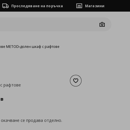
Проследяване на поръчка
Магазини
Camera
ове METOD
›
долен шкаф с рафтове
Добави към списъка с люб
 с рафтове
а
85,39 €
лв
 окачване се продава отделно.