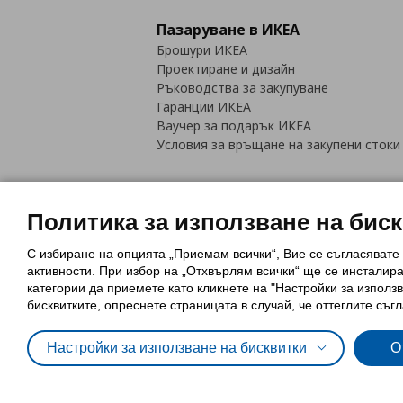
Пазаруване в ИКЕА
Брошури ИКЕА
Проектиране и дизайн
Ръководства за закупуване
Гаранции ИКЕА
Ваучер за подарък ИКЕА
Условия за връщане на закупени стоки
Политика за използване на бис
С избиране на опцията „Приемам всички“, Вие се съгласявате
Политика за използване на бискви
активности. При избор на „Отхвърлям всички“ ще се инсталир
Обща политика за личните данни
категории да приемете като кликнете на "Настройки за използв
Политика за защита на лични данн
бисквитките, опреснете страницата в случай, че оттеглите съгл
Настройки за използване на бисквитки
О
© Inter-IKEA Systems B.V. 1999 - 2025