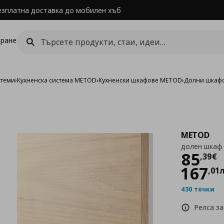
езплатна доставка до мобилен хъб
ране
стеми
›
Кухненска система METOD
›
Кухненски шкафове METOD
›
Долни шкаф
METOD
долен шкаф
Цен
85
,
39
€
167
,
01
430 точки
Релса за