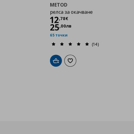
METOD
релса за окачване
Цена
12,78 €
12
,
78
€
25
,
00
лв
65 точки
(14)
Добави в кошницата
Добави към списъка с любими