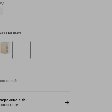
код
светъл ясен
чно онлайн
зсрочено с tbi
носките си