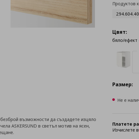
Продуктов 
294.604.40
Цвят:
бяло/ефект 
Размер:
Не е нали
 безброй възможности да създадете изцяло
Платете ра
с чела ASKERSUND в светъл мотив на ясен,
Изчислете в
сещане.