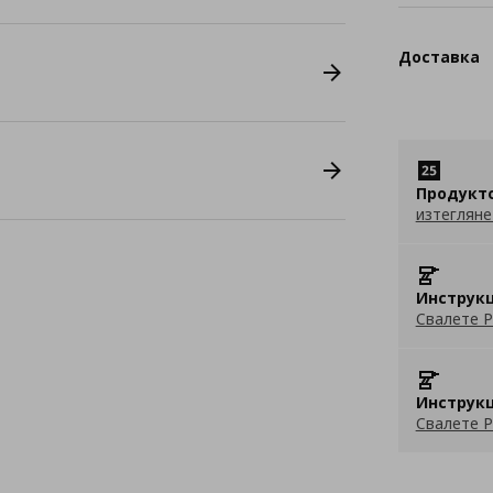
Доставка
Продукт
изтегляне
Инструкц
Свалете P
Инструкц
Свалете P