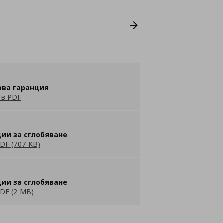
ова гаранция
 в PDF
ии за сглобяване
DF (707 KB)
ии за сглобяване
DF (2 MB)