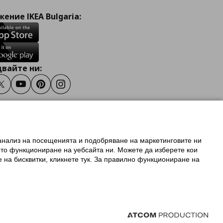
ение IKEA Bulgaria:
вайте ни:
ook
Twitter
Youtube
Pinterest
Instagram
 анализ на посещенията и подобряване на маркетинговите ни
олзване на ikea.bg
ото функциониране на уебсайта ни. Можете да изберете кои
 IKEA Family
е на бисквитки, кликнете тук. За правилно функциониране на