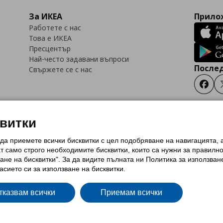
За ИКЕА
Прилож
Работете с нас
Това е ИКЕА
Пресцентър
Най-често задавани въпроси
Послед
Свържете се с нас
Faceb
квитки
 да приемете всички бисквитки с цел подобряване на навигацията,
тки (Cookies)
Избор на настройки за използване на бисквитки
Условия за п
ат само строго необходимитe бисквитки, които са нужни за правилн
Политика за защита на личните данни на ikea.bg
Общи условия на програма
ане на бисквитки". За да видите пълната ни Политика за използван
и на програма IKEA Family
асието си за използване на бисквитки.
тказвам всички
Приемам всички