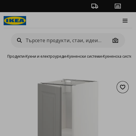
Проследяване на п
Магази
Burge
Camera
Продукти
›
Кухни и електроуреди
›
Кухненски системи
›
Кухненска систе
Добав