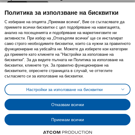
Политика за използване на бисквитки
С избиране на опцията „Приемам всички“, Вие се съгласявате да
приемете всички бисквитки с цел подобряване на навигацията,
Последвайте ни:
анализ на посещенията и подобряване на маркетинговите ни
активности. При избор на „Отхвърлям всички“ ще се инсталират
Facebook
Twitter
Youtube
Pinterest
Instagram
само строго необходимитe бисквитки, които са нужни за правилното
функциониране на уебсайта ни. Можете да изберете кои категории
да приемете като кликнете на "Настройки за използване на
бисквитки". За да видите пълната ни Политика за използване на
бисквитки, кликнете тук. За правилно функциониране на
бисквитките, опреснете страницата в случай, че оттеглите
съгласието си за използване на бисквитки.
Политика за използване на бисквитки (Cookies)
Избор на настройки за използване на бисквитки
Настройки за използване на бисквитки
Условия за ползване на ikea.bg
Обща политика за личните данни
Политика за защита на личните данни на ikea.bg
Общи условия на програма IKEA Family
Отказвам всички
Политика за защита на лични данни на програма IKEA Family
Приемам всички
© Inter-IKEA Systems B.V. 1999 - 2025