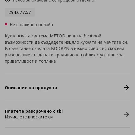
294.677.57
Не е налично онлайн
Кухненската система METOD ви дава безброй
възможности да създадете изцяло кухнята на мечтите си.
В съчетание с челата BODBYN в нежно сиво със скосени
ръбове, вие създавате традиционен облик с усещане за
приветливост и топлина.
Описание на продукта
Платете разсрочено с tbi
Изчислете вноските си