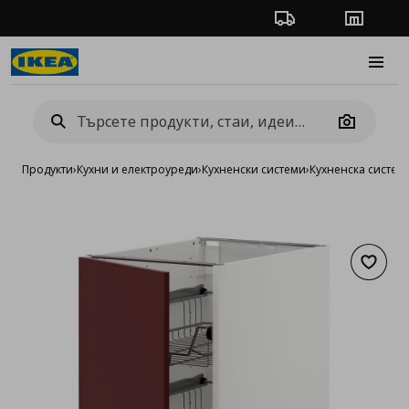
Проследяване на п
Магази
Burge
Camera
Продукти
›
Кухни и електроуреди
›
Кухненски системи
›
Кухненска систе
Добав