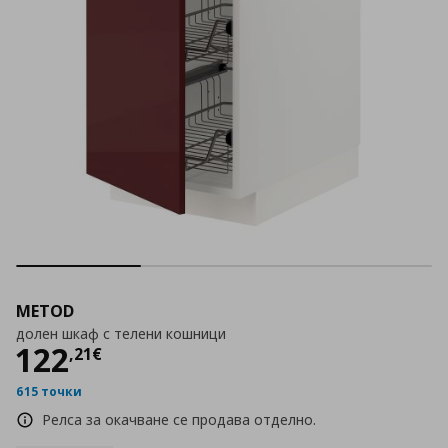
METOD
долен шкаф с телени кошници
Цена
122,21 €
122
,
21
€
615 точки
Релса за окачване се продава отделно.