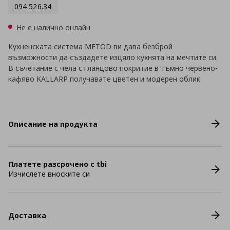
094.526.34
Не е налично онлайн
Кухненската система METOD ви дава безброй
възможности да създадете изцяло кухнята на мечтите си.
В съчетание с чела с гланцово покритие в тъмно червено-
кафяво KALLARP получавате цветен и модерен облик.
Описание на продукта
Платете разсрочено с tbi
Изчислете вноските си
Доставка