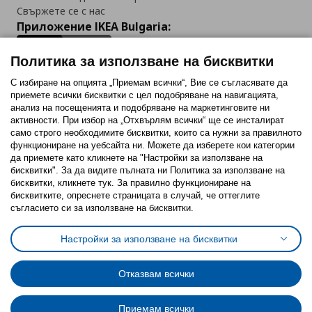
Свържете се с нас
Приложение IKEA Bulgaria:
Политика за използване на бисквитки
С избиране на опцията „Приемам всички“, Вие се съгласявате да
приемете всички бисквитки с цел подобряване на навигацията,
Последвайте ни:
анализ на посещенията и подобряване на маркетинговите ни
активности. При избор на „Отхвърлям всички“ ще се инсталират
Facebook
Twitter
Youtube
Pinterest
Instagram
само строго необходимитe бисквитки, които са нужни за правилното
функциониране на уебсайта ни. Можете да изберете кои категории
да приемете като кликнете на "Настройки за използване на
бисквитки". За да видите пълната ни Политика за използване на
бисквитки, кликнете тук. За правилно функциониране на
бисквитките, опреснете страницата в случай, че оттеглите
съгласието си за използване на бисквитки.
Политика за използване на бисквитки (Cookies)
Избор на настройки за използване на бисквитки
Настройки за използване на бисквитки
Условия за ползване на ikea.bg
Обща политика за личните данни
Политика за защита на личните данни на ikea.bg
Общи условия на програма IKEA Family
Отказвам всички
Политика за защита на лични данни на програма IKEA Family
Приемам всички