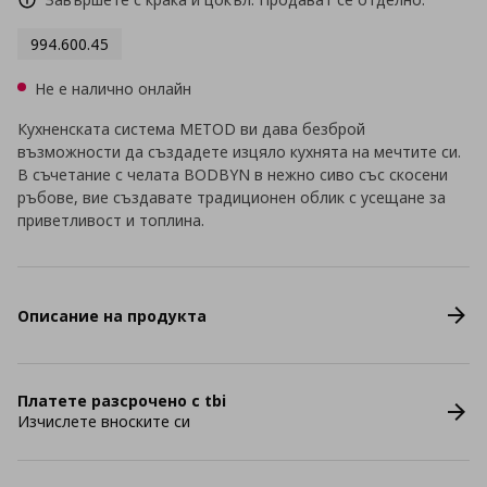
994.600.45
Не е налично онлайн
Кухненската система METOD ви дава безброй
възможности да създадете изцяло кухнята на мечтите си.
В съчетание с челата BODBYN в нежно сиво със скосени
ръбове, вие създавате традиционен облик с усещане за
приветливост и топлина.
Описание на продукта
Платете разсрочено с tbi
Изчислете вноските си