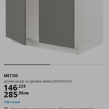
METOD
долен шкаф за двойна мивка BREDSJON
Цена
146,22 €
146
,
22
€
285
,
98
лв
735 точки
Завършете с крака и цокъл. Продават се отделно.