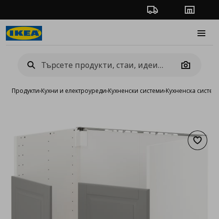
Проследяване на п
Магази
Burge
Camera
Продукти
›
Кухни и електроуреди
›
Кухненски системи
›
Кухненска систе
Добав