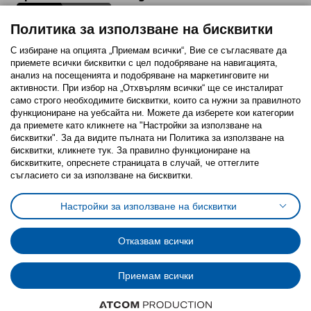
Политика за използване на бисквитки
С избиране на опцията „Приемам всички“, Вие се съгласявате да
приемете всички бисквитки с цел подобряване на навигацията,
Последвайте ни:
анализ на посещенията и подобряване на маркетинговите ни
активности. При избор на „Отхвърлям всички“ ще се инсталират
Facebook
Twitter
Youtube
Pinterest
Instagram
само строго необходимитe бисквитки, които са нужни за правилното
функциониране на уебсайта ни. Можете да изберете кои категории
да приемете като кликнете на "Настройки за използване на
бисквитки". За да видите пълната ни Политика за използване на
бисквитки, кликнете тук. За правилно функциониране на
бисквитките, опреснете страницата в случай, че оттеглите
съгласието си за използване на бисквитки.
Политика за използване на бисквитки (Cookies)
Избор на настройки за използване на бисквитки
Настройки за използване на бисквитки
Условия за ползване на ikea.bg
Обща политика за личните данни
Политика за защита на личните данни на ikea.bg
Общи условия на програма IKEA Family
Отказвам всички
Политика за защита на лични данни на програма IKEA Family
Приемам всички
© Inter-IKEA Systems B.V. 1999 - 2025