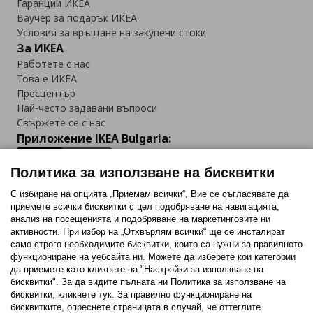
Гаранции ИКЕА
Ваучер за подарък ИКЕА
Условия за връщане на закупени стоки
За ИКЕА
Работете с нас
Това е ИКЕА
Пресцентър
Най-често задавани въпроси
Свържете се с нас
Приложение IKEA Bulgaria:
Политика за използване на бисквитки
С избиране на опцията „Приемам всички“, Вие се съгласявате да
приемете всички бисквитки с цел подобряване на навигацията,
Последвайте ни:
анализ на посещенията и подобряване на маркетинговите ни
активности. При избор на „Отхвърлям всички“ ще се инсталират
Facebook
Twitter
Youtube
Pinterest
Instagram
само строго необходимитe бисквитки, които са нужни за правилното
функциониране на уебсайта ни. Можете да изберете кои категории
да приемете като кликнете на "Настройки за използване на
бисквитки". За да видите пълната ни Политика за използване на
бисквитки, кликнете тук. За правилно функциониране на
бисквитките, опреснете страницата в случай, че оттеглите