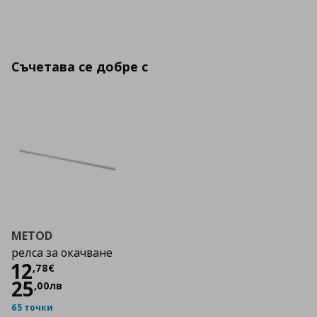
Съчетава се добре с
METOD
релса за окачване
Цена
12,78 €
12
,
78
€
25
,
00
лв
65 точки