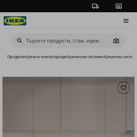
Проследяване на п
Магази
Burge
Camera
Продукти
›
Кухни и електроуреди
›
Кухненски системи
›
Кухненска систе
Добав