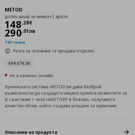
METOD
долен шкаф за мивка+2 врати
Цена
148,28 €
148
,
28
€
290
,
01
лв
745 точки
Релса за окачване се продава отделно.
694.676.56
Не е налично онлайн
Кухненската система METOD ви дава безброй
възможности да създадете изцяло кухнята на мечтите си.
В съчетание с чела HAVSTORP в бежово, получавате
изчистен облик, който създава усещане за хармония.
Описание на продукта