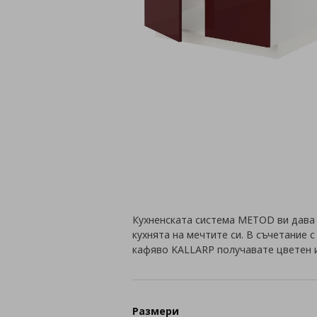
Кухненската система METOD ви дава
кухнята на мечтите си. В съчетание 
кафяво KALLARP получавате цветен 
Размери