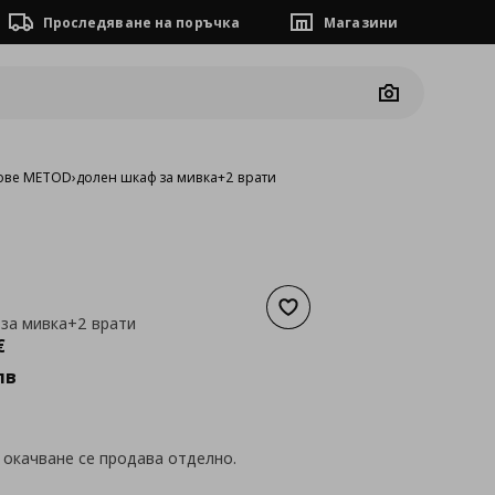
Проследяване на поръчка
Магазини
Camera
ове METOD
›
долен шкаф за мивка+2 врати
Добави към списъка с люб
за мивка+2 врати
а
148,28 €
€
лв
 окачване се продава отделно.