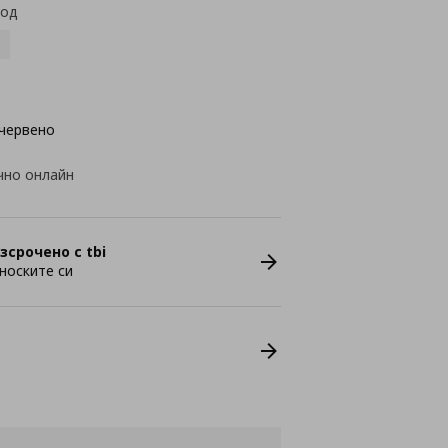
код
червено
чно онлайн
зсрочено с tbi
носките си