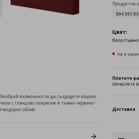
Продуктов 
894.597.83
Цвят:
бяло/тъмно
Не е нали
Платете ра
Изчислете в
 безброй възможности да създадете изцяло
с чела с гланцово покритие в тъмно червено-
Доставка
и модерен облик.