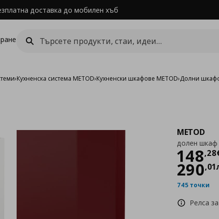
езплатна доставка до мобилен хъб
ране
стеми
›
Кухненска система METOD
›
Кухненски шкафове METOD
›
Долни шкаф
METOD
долен шкаф 
Цен
148
,
28
290
,
01
745 точки
Релса за