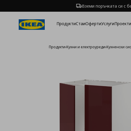
Вземи поръчката си с б
Продукти
Стаи
Оферти
Услуги
Проекти
Продукти
›
Кухни и електроуреди
›
Кухненски си