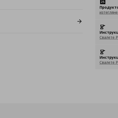
Продукт
изтегляне
Инструкц
Свалете P
Инструкц
Свалете P