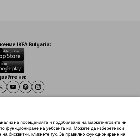
ение IKEA Bulgaria:
вайте ни:
ook
Twitter
Youtube
Pinterest
Instagram
 анализ на посещенията и подобряване на маркетинговите ни
олзване на ikea.bg
ото функциониране на уебсайта ни. Можете да изберете кои
 IKEA Family
е на бисквитки, кликнете тук. За правилно функциониране на