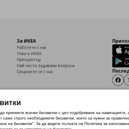
За ИКЕА
Прилож
Работете с нас
Това е ИКЕА
Пресцентър
Най-често задавани въпроси
Послед
Свържете се с нас
Faceb
квитки
 да приемете всички бисквитки с цел подобряване на навигацията,
тки (Cookies)
Избор на настройки за използване на бисквитки
Условия за п
ат само строго необходимитe бисквитки, които са нужни за правилн
Политика за защита на личните данни на ikea.bg
Общи условия на програма
ане на бисквитки". За да видите пълната ни Политика за използван
и на програма IKEA Family