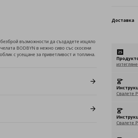
Доставка
 безброй възможности да създадете изцяло
с челата BODBYN в нежно сиво със скосени
облик с усещане за приветливост и топлина.
Продукт
изтегляне
Инструкц
Свалете P
Инструкц
Свалете P