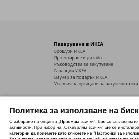
Пазаруване в ИКЕА
Брошури ИКЕА
Проектиране и дизайн
Ръководства за закупуване
Гаранции ИКЕА
Ваучер за подарък ИКЕА
Условия за връщане на закупени стоки
Политика за използване на бис
С избиране на опцията „Приемам всички“, Вие се съгласявате
Политика за използване на бискви
активности. При избор на „Отхвърлям всички“ ще се инсталир
Обща политика за личните данни
категории да приемете като кликнете на "Настройки за използв
Политика за защита на лични данн