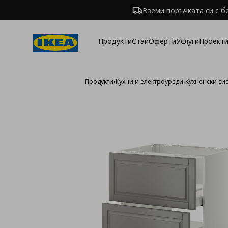
Вземи поръчката си с б
Продукти
Стаи
Оферти
Услуги
Проекти
Продукти
›
Кухни и електроуреди
›
Кухненски си