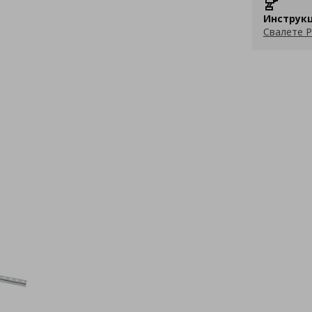
Инструкц
Свалете P