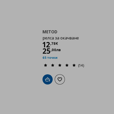
METOD
релса за окачване
Цена
12,78 €
12
,
78
€
25
,
00
лв
65 точки
(14)
Добави в кошницата
Добави към списъка с любими