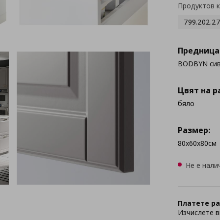
Продуктов 
799.202.2
Предница
BODBYN си
Цвят на р
бяло
Размер:
80x60x80см
Не е нали
Платете ра
Изчислете в