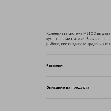
Кухненската система METOD ви дава
кухнята на мечтите си. В съчетание 
ръбове, вие създавате традиционен 
Размери
Описание на продукта