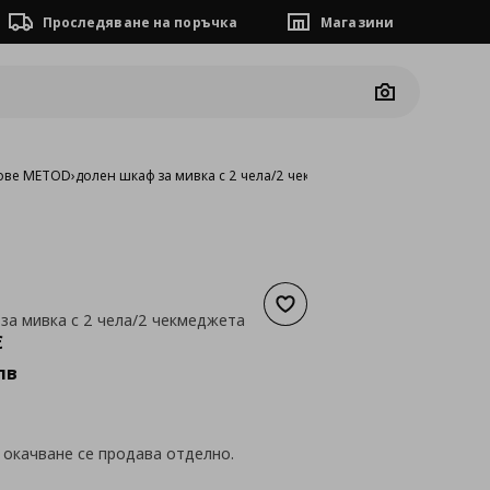
Проследяване на поръчка
Магазини
Camera
ове METOD
›
долен шкаф за мивка с 2 чела/2 чекмеджета
Добави към списъка с люб
за мивка с 2 чела/2 чекмеджета
а
245,93 €
€
лв
 окачване се продава отделно.