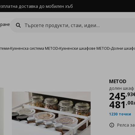
езплатна доставка до мобилен хъб
ране
стеми
›
Кухненска система METOD
›
Кухненски шкафове METOD
›
Долни шкаф
METOD
долен шкаф 
Цен
245
,
93
481
,
00
1230 точки
Релса за