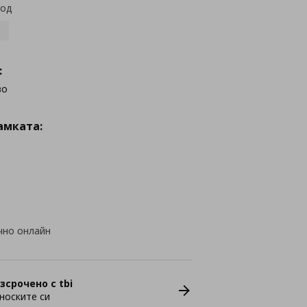
код
7
:
во
амката:
чно онлайн
зсрочено с tbi
носките си