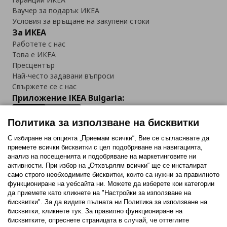
Ваучер за подарък ИКЕА
Условия за връщане на закупени стоки
За ИКЕА
Работете с нас
Това е ИКЕА
Пресцентър
Най-често задавани въпроси
Свържете се с нас
Приложение IKEA Bulgaria:
Политика за използване на бисквитки
С избиране на опцията „Приемам всички“, Вие се съгласявате да
приемете всички бисквитки с цел подобряване на навигацията,
Последвайте ни:
анализ на посещенията и подобряване на маркетинговите ни
активности. При избор на „Отхвърлям всички“ ще се инсталират
Facebook
Twitter
Youtube
Pinterest
Instagram
само строго необходимитe бисквитки, които са нужни за правилното
функциониране на уебсайта ни. Можете да изберете кои категории
да приемете като кликнете на "Настройки за използване на
бисквитки". За да видите пълната ни Политика за използване на
бисквитки, кликнете тук. За правилно функциониране на
бисквитките, опреснете страницата в случай, че оттеглите