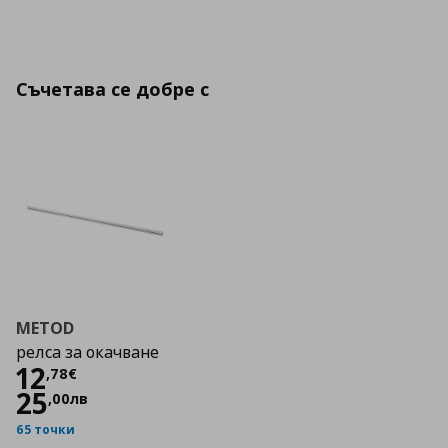
Съчетава се добре с
METOD
релса за окачване
Цена
12,78 €
12
,
78
€
25
,
00
лв
65 точки