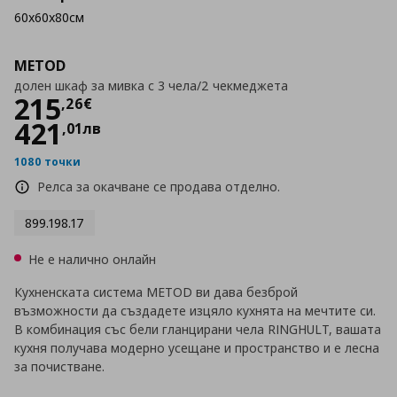
60x60x80см
METOD
долен шкаф за мивка с 3 чела/2 чекмеджета
Цена
215,26 €
215
,
26
€
421
,
01
лв
1080 точки
Релса за окачване се продава отделно.
899.198.17
Не е налично онлайн
Кухненската система METOD ви дава безброй
възможности да създадете изцяло кухнята на мечтите си.
В комбинация със бели гланцирани чела RINGHULT, вашата
кухня получава модерно усещане и пространство и е лесна
за почистване.