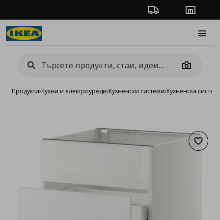
Проследяване на п
Магази
Burge
Camera
Продукти
›
Кухни и електроуреди
›
Кухненски системи
›
Кухненска систе
Добав