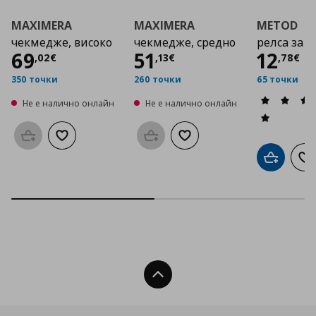
MAXIMERA
MAXIMERA
METOD
чекмедже, високо
чекмедже, средно
релса за 
Цена
69,02 €
Цена
51,13 €
Цена
69
51
12
,
02
€
,
13
€
,
78
€
350 точки
260 точки
65 точки
Не е налично онлайн
Не е налично онлайн
Προσθήκη στο καλάθι
Добави към списъка с любими
Προσθήκη στο καλάθι
Добави към списъка с люб
Добави в
До
Нагоре