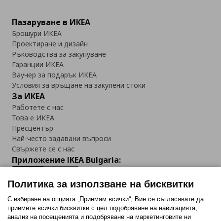
Пазаруване в ИКЕА
Брошури ИКЕА
Проектиране и дизайн
Ръководства за закупуване
Гаранции ИКЕА
Ваучер за подарък ИКЕА
Условия за връщане на закупени стоки
За ИКЕА
Работете с нас
Това е ИКЕА
Пресцентър
Най-често задавани въпроси
Свържете се с нас
Приложение IKEA Bulgaria:
Политика за използване на бисквитки
С избиране на опцията „Приемам всички“, Вие се съгласявате да
приемете всички бисквитки с цел подобряване на навигацията,
Последвайте ни:
анализ на посещенията и подобряване на маркетинговите ни