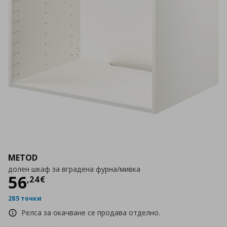
METOD
долен шкаф за вградена фурна/мивка
Цена
56,24 €
56
,
24
€
285 точки
Релса за окачване се продава отделно.