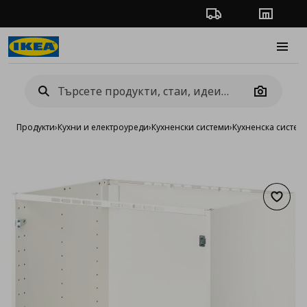
Проследяване на п
Магази
Burge
Camera
Продукти
›
Кухни и електроуреди
›
Кухненски системи
›
Кухненска систе
Добав