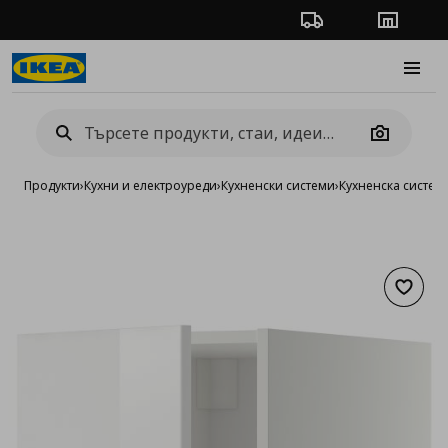
Проследяване на п
Магази
Burge
Camera
Продукти
›
Кухни и електроуреди
›
Кухненски системи
›
Кухненска систе
Добав