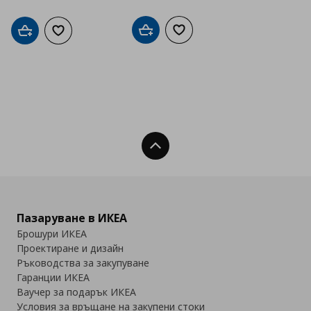
Добави в кошницата
Добави към списъка с люб
Добави в кошницата
Добави към списъка с любими
Нагоре
Пазаруване в ИКЕА
Брошури ИКЕА
Проектиране и дизайн
Ръководства за закупуване
Гаранции ИКЕА
Ваучер за подарък ИКЕА
Условия за връщане на закупени стоки