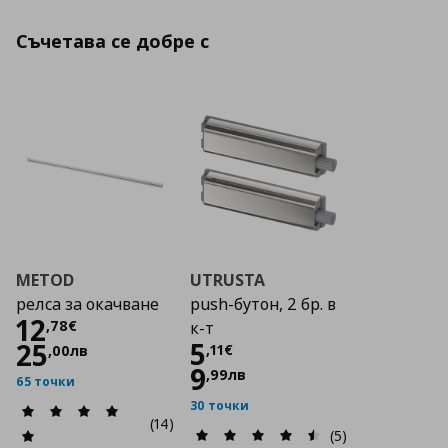
Съчетава се добре с
METOD
UTRUSTA
релса за окачване
push-бутон, 2 бр. в
Цена
12,78 €
12
,
78
€
к-т
Цена
5,11 €
5
25
,
11
€
,
00
лв
9
,
99
лв
65 точки
30 точки
(14)
(5)