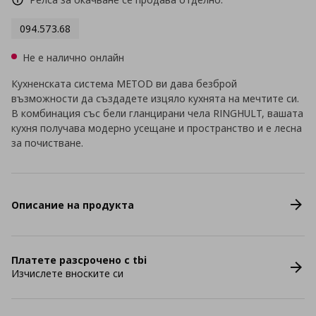
094.573.68
Не е налично онлайн
Кухненската система METOD ви дава безброй
възможности да създадете изцяло кухнята на мечтите си.
В комбинация със бели гланцирани чела RINGHULT, вашата
кухня получава модерно усещане и пространство и е лесна
за почистване.
Описание на продукта
Платете разсрочено с tbi
Изчислете вноските си