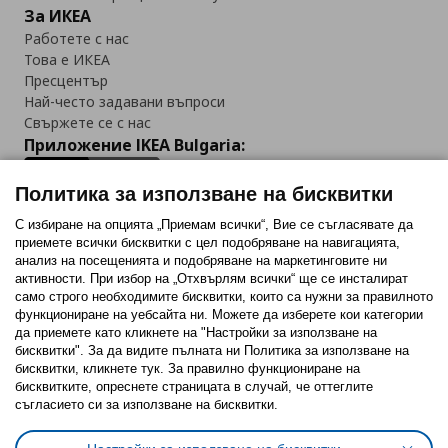
За ИКЕА
Работете с нас
Това е ИКЕА
Пресцентър
Най-често задавани въпроси
Свържете се с нас
Приложение IKEA Bulgaria:
Политика за използване на бисквитки
С избиране на опцията „Приемам всички“, Вие се съгласявате да
приемете всички бисквитки с цел подобряване на навигацията,
Последвайте ни:
анализ на посещенията и подобряване на маркетинговите ни
активности. При избор на „Отхвърлям всички“ ще се инсталират
Facebook
Twitter
Youtube
Pinterest
Instagram
само строго необходимитe бисквитки, които са нужни за правилното
функциониране на уебсайта ни. Можете да изберете кои категории
да приемете като кликнете на "Настройки за използване на
бисквитки". За да видите пълната ни Политика за използване на
бисквитки, кликнете тук. За правилно функциониране на
бисквитките, опреснете страницата в случай, че оттеглите
съгласието си за използване на бисквитки.
Политика за използване на бисквитки (Cookies)
Избор на настройки за използване на бисквитки