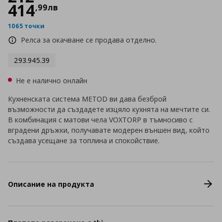
414
,
99
лв
1065 точки
Релса за окачване се продава отделно.
293.945.39
Не е налично онлайн
Кухненската система METOD ви дава безброй
възможности да създадете изцяло кухнята на мечтите си.
В комбинация с матови чела VOXTORP в тъмносиво с
вградени дръжки, получавате модерен външен вид, който
създава усещане за топлина и спокойствие.
Описание на продукта