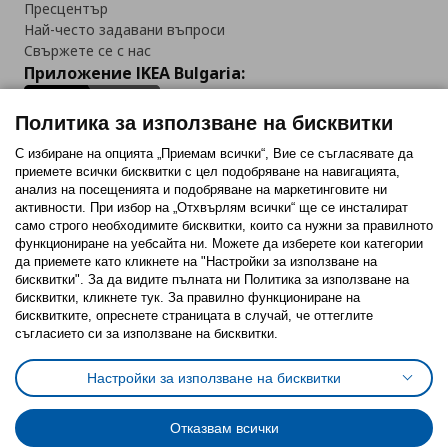
Пресцентър
Най-често задавани въпроси
Свържете се с нас
Приложение IKEA Bulgaria:
Политика за използване на бисквитки
С избиране на опцията „Приемам всички“, Вие се съгласявате да
приемете всички бисквитки с цел подобряване на навигацията,
Последвайте ни:
анализ на посещенията и подобряване на маркетинговите ни
активности. При избор на „Отхвърлям всички“ ще се инсталират
Facebook
Twitter
Youtube
Pinterest
Instagram
само строго необходимитe бисквитки, които са нужни за правилното
функциониране на уебсайта ни. Можете да изберете кои категории
да приемете като кликнете на "Настройки за използване на
бисквитки". За да видите пълната ни Политика за използване на
бисквитки, кликнете тук. За правилно функциониране на
бисквитките, опреснете страницата в случай, че оттеглите
съгласието си за използване на бисквитки.
Политика за използване на бисквитки (Cookies)
Избор на настройки за използване на бисквитки
Настройки за използване на бисквитки
Условия за ползване на ikea.bg
Обща политика за личните данни
Политика за защита на личните данни на ikea.bg
Общи условия на програма IKEA Family
Отказвам всички
Политика за защита на лични данни на програма IKEA Family