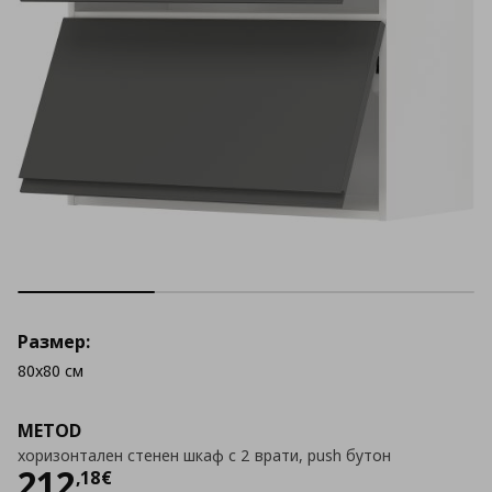
Размер:
80x80 см
METOD
хоризонтален стенен шкаф с 2 врати, push бутон
Цена
212,18 €
212
,
18
€