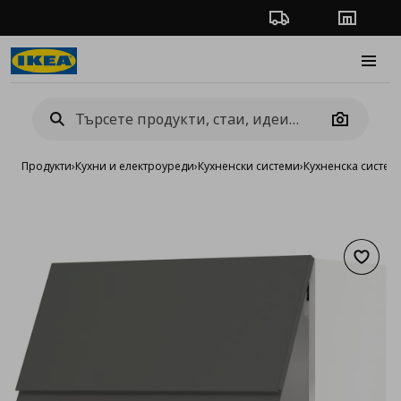
Проследяване на п
Магази
Burge
Camera
Продукти
›
Кухни и електроуреди
›
Кухненски системи
›
Кухненска систе
Добав