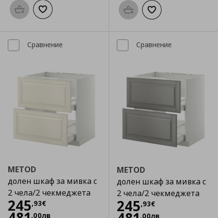
Προσθήκη στο καλάθι
Добави към списъка с любими
Προσθήκη στο καλάθι
Добави към списък
Сравнение
Сравнение
METOD
METOD
долен шкаф за мивка с
долен шкаф за мивка с
2 чела/2 чекмеджета
2 чела/2 чекмеджета
Цена
245,93 €
245
Цена
245,93 €
245
,
93
€
,
93
€
481
,
00
лв
,
00
лв