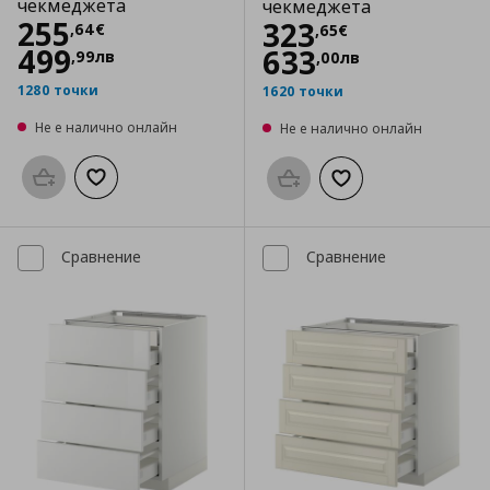
чекмеджета
чекмеджета
Цена
255,64 €
255
Цена
323,65 €
323
,
64
€
,
65
€
499
633
,
99
лв
,
00
лв
1280 точки
1620 точки
Не е налично онлайн
Не е налично онлайн
Προσθήκη στο καλάθι
Добави към списъка с любими
Προσθήκη στο καλάθι
Добави към списък
Сравнение
Сравнение