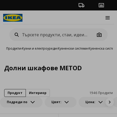
Проследяване на п
Магази
Burge
Camera
Продукти
›
Кухни и електроуреди
›
Кухненски системи
›
Кухненска систе
Долни шкафове METOD
Продукт
Интериор
1946 Продукти
Подреди по
Цвят:
Цена: