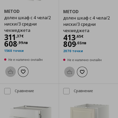
METOD
METOD
долен шкаф с 4 чела/2
долен шкаф с 4 чела/2
ниски/3 средни
ниски/3 средни
чекмеджета
чекмеджета
Цена
311,37 €
311
Цена
413,65 €
413
,
37
€
,
65
€
608
809
,
99
лв
,
03
лв
1560 точки
2070 точки
Не е налично онлайн
Не е налично онлайн
Προσθήκη στο καλάθι
Добави към списъка с любими
Προσθήκη στο καλάθι
Добави към списък
Сравнение
Сравнение