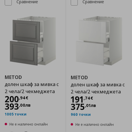
Сравнение
Сравнение
METOD
METOD
долен шкаф за мивка с
долен шкаф за мивка с
2 чела/2 чекмеджета
2 чела/2 чекмеджета
Цена
200,94 €
200
Цена
191,74 €
191
,
94
€
,
74
€
393
375
,
00
лв
,
01
лв
1005 точки
960 точки
Не е налично онлайн
Не е налично онлайн