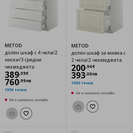
METOD
METOD
долен шкаф с 4 чела/2
долен шкаф за мивка с
ниски/3 средни
2 чела/2 чекмеджета
Цена
200,94 €
200
,
94
€
чекмеджета
Цена
389,09 €
389
393
,
09
€
,
00
лв
760
,
99
лв
1005 точки
1950 точки
Не е налично онлайн
Не е налично онлайн
Προσθήκη στο καλάθι
Добави към списък
Προσθήκη στο καλάθι
Добави към списъка с любими