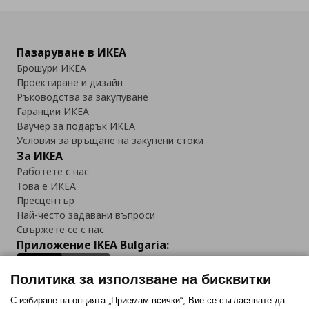
Пазаруване в ИКЕА
Брошури ИКЕА
Проектиране и дизайн
Ръководства за закупуване
Гаранции ИКЕА
Ваучер за подарък ИКЕА
Условия за връщане на закупени стоки
За ИКЕА
Работете с нас
Това е ИКЕА
Пресцентър
Най-често задавани въпроси
Свържете се с нас
Приложение IKEA Bulgaria:
Политика за използване на бисквитки
С избиране на опцията „Приемам всички“, Вие се съгласявате да