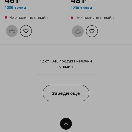
481
1230 точки
1230 точки
Не е налично онлайн
Не е налично онлайн
Προσθήκη στο καλάθι
Добави към списъка с любими
Προσθήκη στο καλάθι
Добави към списък
12 от 1946 продукта налични
онлайн
12 от 1946 продукта налични он
Progress:
Зареди още
Нагоре