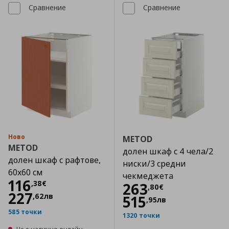
Сравнение
Сравнение
Ново
METOD
METOD
долен шкаф с 4 чела/2
долен шкаф с рафтове,
ниски/3 средни
60x60 см
чекмеджета
Цена
116,38 €
116
,
38
€
Цена
263,80 €
263
,
80
€
227
,
62
лв
515
,
95
лв
585 точки
1320 точки