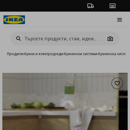
Проследяване на п
Магази
Burge
Camera
Продукти
›
Кухни и електроуреди
›
Кухненски системи
›
Кухненска систе
Добав