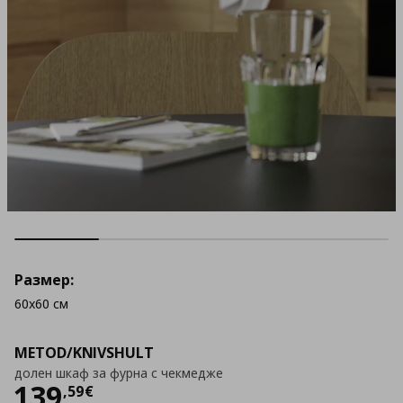
Размер:
60x60 см
METOD/KNIVSHULT
долен шкаф за фурна с чекмедже
Цена
139,59 €
139
,
59
€