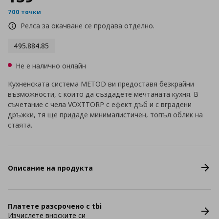
700 точки
Релса за окачване се продава отделно.
495.884.85
Не е налично онлайн
Кухненската система METOD ви предоставя безкрайни
възможности, с които да създадете мечтаната кухня. В
съчетание с чела VOXTTORP с ефект дъб и с вградени
дръжки, тя ще придаде минималистичен, топъл облик на
стаята.
Описание на продукта
Платете разсрочено с tbi
Изчислете вноските си