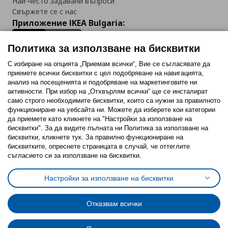
Най-често задавани въпроси
Свържете се с нас
Приложение IKEA Bulgaria:
Политика за използване на бисквитки
С избиране на опцията „Приемам всички“, Вие се съгласявате да
приемете всички бисквитки с цел подобряване на навигацията,
Последвайте ни:
анализ на посещенията и подобряване на маркетинговите ни
активности. При избор на „Отхвърлям всички“ ще се инсталират
Facebook
Twitter
Youtube
Pinterest
Instagram
само строго необходимитe бисквитки, които са нужни за правилното
функциониране на уебсайта ни. Можете да изберете кои категории
да приемете като кликнете на "Настройки за използване на
бисквитки". За да видите пълната ни Политика за използване на
бисквитки, кликнете тук. За правилно функциониране на
бисквитките, опреснете страницата в случай, че оттеглите
съгласието си за използване на бисквитки.
Политика за използване на бисквитки (Cookies)
Избор на настройки за използване на бисквитки
Настройки за използване на бисквитки
Условия за ползване на ikea.bg
Обща политика за личните данни
Политика за защита на личните данни на ikea.bg
Общи условия на програма IKEA Family
Отказвам всички
Политика за защита на лични данни на програма IKEA Family