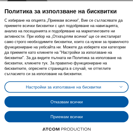
Политика за използване на бисквитки
С избиране на опцията „Приемам всички“, Вие се съгласявате да
приемете всички бисквитки с цел подобряване на навигацията,
Последвайте ни:
анализ на посещенията и подобряване на маркетинговите ни
активности. При избор на „Отхвърлям всички“ ще се инсталират
Facebook
Twitter
Youtube
Pinterest
Instagram
само строго необходимитe бисквитки, които са нужни за правилното
функциониране на уебсайта ни. Можете да изберете кои категории
да приемете като кликнете на "Настройки за използване на
бисквитки". За да видите пълната ни Политика за използване на
бисквитки, кликнете тук. За правилно функциониране на
бисквитките, опреснете страницата в случай, че оттеглите
съгласието си за използване на бисквитки.
Политика за използване на бисквитки (Cookies)
Избор на настройки за използване на бисквитки
Настройки за използване на бисквитки
Условия за ползване на ikea.bg
Обща политика за личните данни
Политика за защита на личните данни на ikea.bg
Общи условия на програма IKEA Family
Отказвам всички
Политика за защита на лични данни на програма IKEA Family
Приемам всички
© Inter-IKEA Systems B.V. 1999 - 2025