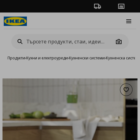
Проследяване на п
Магази
Burge
Camera
Продукти
›
Кухни и електроуреди
›
Кухненски системи
›
Кухненска систе
Добав