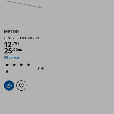
METOD
релса за окачване
Цена
12,78 €
12
,
78
€
25
,
00
лв
65 точки
(14)
Добави в кошницата
Добави към списъка с любими