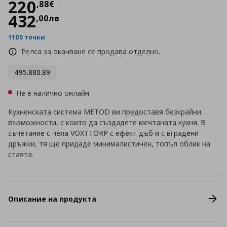
Цена
220,88 €
220
,
88
€
432
,
00
лв
1105 точки
Релса за окачване се продава отделно.
495.880.89
Не е налично онлайн
Кухненската система METOD ви предоставя безкрайни
възможности, с които да създадете мечтаната кухня. В
съчетание с чела VOXTTORP с ефект дъб и с вградени
дръжки, тя ще придаде минималистичен, топъл облик на
стаята.
Описание на продукта