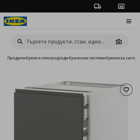
Проследяване на п
Магази
Burge
Camera
Продукти
›
Кухни и електроуреди
›
Кухненски системи
›
Кухненска систе
Добав