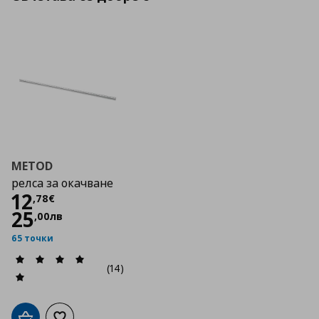
METOD
релса за окачване
Цена
12,78 €
12
,
78
€
25
,
00
лв
65 точки
(14)