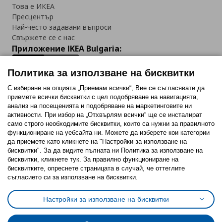
Това е ИКЕА
Пресцентър
Най-често задавани въпроси
Свържете се с нас
Приложение IKEA Bulgaria:
Политика за използване на бисквитки
С избиране на опцията „Приемам всички“, Вие се съгласявате да
приемете всички бисквитки с цел подобряване на навигацията,
Последвайте ни:
анализ на посещенията и подобряване на маркетинговите ни
активности. При избор на „Отхвърлям всички“ ще се инсталират
Facebook
Twitter
Youtube
Pinterest
Instagram
само строго необходимитe бисквитки, които са нужни за правилното
функциониране на уебсайта ни. Можете да изберете кои категории
да приемете като кликнете на "Настройки за използване на
бисквитки". За да видите пълната ни Политика за използване на
бисквитки, кликнете тук. За правилно функциониране на
бисквитките, опреснете страницата в случай, че оттеглите
съгласието си за използване на бисквитки.
Политика за използване на бисквитки (Cookies)
Избор на настройки за използване на бисквитки
Настройки за използване на бисквитки
Условия за ползване на ikea.bg
Обща политика за личните данни
Политика за защита на личните данни на ikea.bg
Общи условия на програма IKEA Family