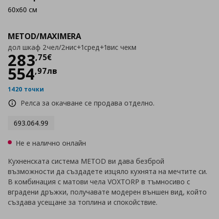
60x60 см
METOD/MAXIMERA
дол шкаф 2чел/2нис+1сред+1вис чекм
Цена
283,75 €
283
,
75
€
554
,
97
лв
1420 точки
Релса за окачване се продава отделно.
693.064.99
Не е налично онлайн
Кухненската система METOD ви дава безброй
възможности да създадете изцяло кухнята на мечтите си.
В комбинация с матови чела VOXTORP в тъмносиво с
вградени дръжки, получавате модерен външен вид, който
създава усещане за топлина и спокойствие.