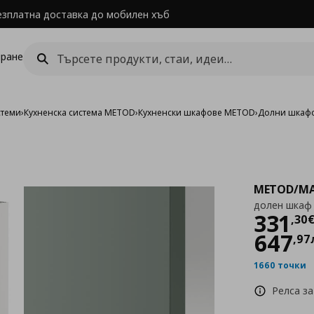
езплатна доставка до мобилен хъб
ране
стеми
›
Кухненска система METOD
›
Кухненски шкафове METOD
›
Долни шкаф
METOD/MA
долен шкаф 
Цен
331
,
30
647
,
97
1660 точки
Релса за