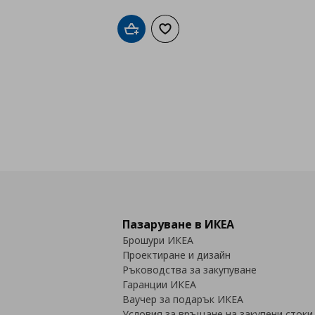
Добави в кошницата
Добави към списъка с любими
Пазаруване в ИКЕА
Брошури ИКЕА
Проектиране и дизайн
Ръководства за закупуване
Гаранции ИКЕА
Ваучер за подарък ИКЕА
Условия за връщане на закупени стоки