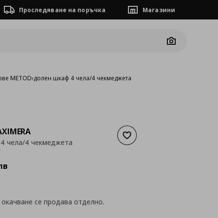
Проследяване на поръчка
Магазини
Camera
ове METOD
›
долен шкаф 4 чела/4 чекмеджета
XIMERA
Добави към списъка с люб
4 чела/4 чекмеджета
а
331,30 €
€
лв
 окачване се продава отделно.