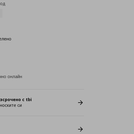
код
елено
чно онлайн
зсрочено с tbi
носките си