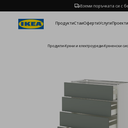
Вземи поръчката си с б
Продукти
Стаи
Оферти
Услуги
Проекти
Продукти
›
Кухни и електроуреди
›
Кухненски си