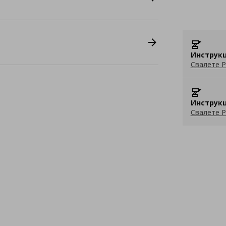
Инструкц
Свалете P
Инструкц
Свалете P