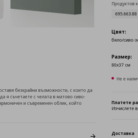
Продуктов 
695.663.88
Цвят:
бяло/сиво-з
Размер:
80x37 см
Не е нали
оставя безкрайни възможности, с които да
да я съчетаете с челата в матово сиво-
Платете ра
хармоничен и съвременен облик, който
Изчислете в
Доставка