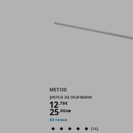
METOD
релса за окачване
Цена
12,78 €
12
,
78
€
25
,
00
лв
65 точки
(14)