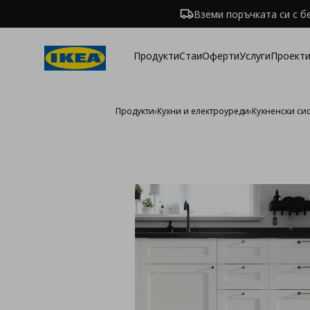
Вземи поръчката си с б
Продукти
Стаи
Оферти
Услуги
Проекти
Продукти
›
Кухни и електроуреди
›
Кухненски си