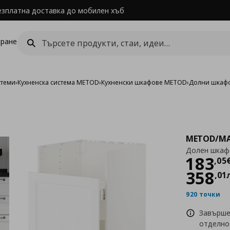
езплатна доставка до мобилен хъб
ране
стеми
›
Кухненска система METOD
›
Кухненски шкафове METOD
›
Долни шкаф
METOD/MA
Долен шкаф
Цен
183
,
05
358
,
01
920 точки
Завършет
отделно