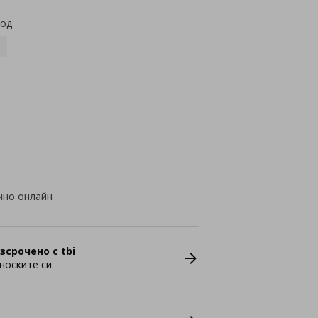
код
чно онлайн
зсрочено с tbi
носките си