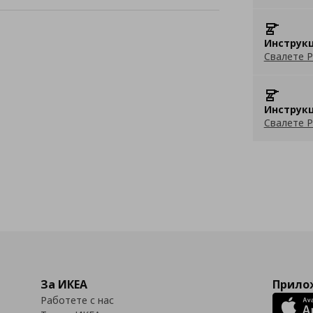
Инструкц
Свалете P
Инструкц
Свалете P
За ИКЕА
Прилож
Работете с нас