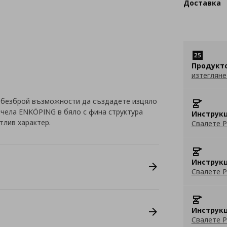
Доставка
Продукт
изтегляне
 безброй възможности да създадете изцяло
с чела ENKÖPING в бяло с фина структура
Инструкц
тлив характер.
Свалете P
Инструкц
Свалете P
Инструкц
Свалете P