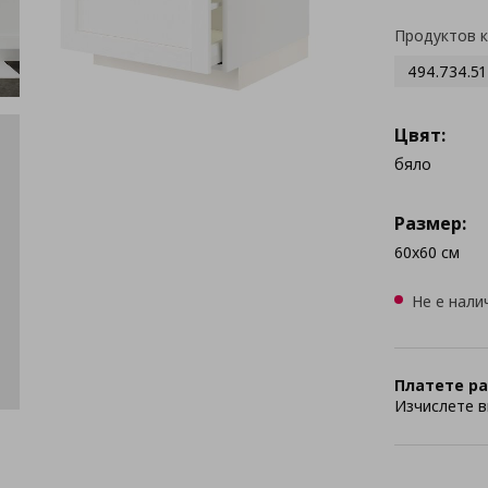
Продуктов 
494.734.51
Цвят:
бяло
Размер:
60x60 см
Не е нали
Платете ра
Изчислете в