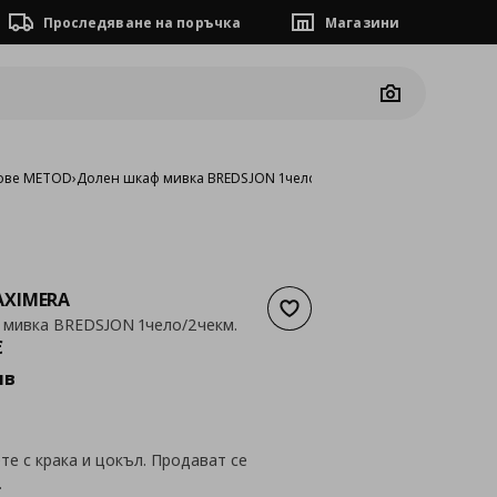
Проследяване на поръчка
Магазини
Camera
ове METOD
›
Долен шкаф мивка BREDSJON 1чело/2чекм.
XIMERA
Добави към списъка с люб
 мивка BREDSJON 1чело/2чекм.
а
183,05 €
€
лв
е с крака и цокъл. Продават се
.