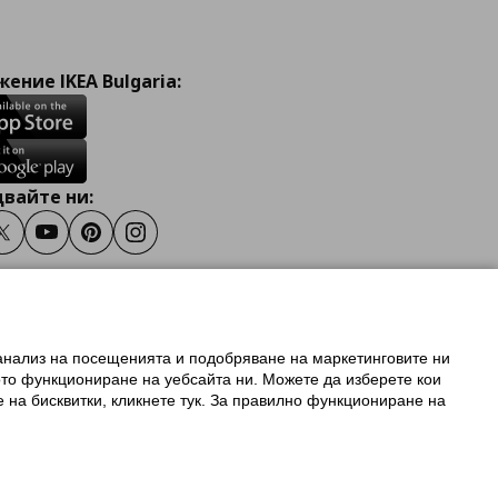
ение IKEA Bulgaria:
вайте ни:
ook
Twitter
Youtube
Pinterest
Instagram
 анализ на посещенията и подобряване на маркетинговите ни
олзване на ikea.bg
ото функциониране на уебсайта ни. Можете да изберете кои
 IKEA Family
е на бисквитки, кликнете тук. За правилно функциониране на