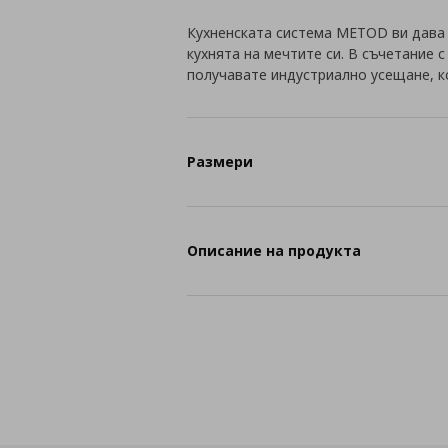
Кухненската система METOD ви дава
кухнята на мечтите си. В съчетание 
получавате индустриално усещане, к
Размери
Описание на продукта