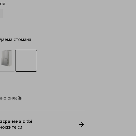
код
даема стомана
чно онлайн
зсрочено с tbi
носките си