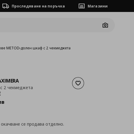
Проследяване на поръчка
Магазини
Camera
ове METOD
›
долен шкаф с 2 чекмеджета
XIMERA
Добави към списъка с люб
с 2 чекмеджета
а
165,66 €
€
лв
 окачване се продава отделно.