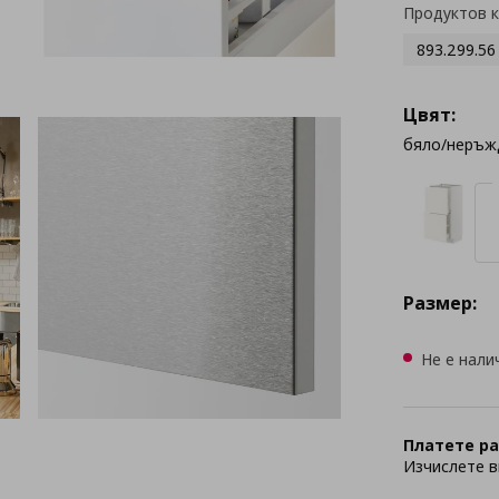
Продуктов 
893.299.56
Цвят:
бяло/неръж
Размер:
Не е нали
Платете ра
Изчислете в