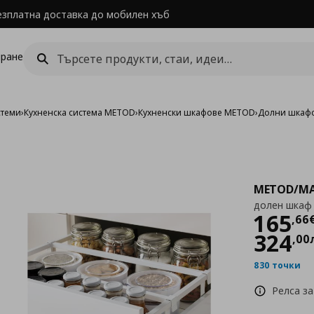
езплатна доставка до мобилен хъб
ране
стеми
›
Кухненска система METOD
›
Кухненски шкафове METOD
›
Долни шкаф
METOD/MA
долен шкаф 
Цен
165
,
66
324
,
00
830 точки
Релса за