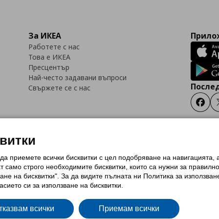
За ИКЕА
Прилож
Работете с нас
Това е ИКЕА
Пресцентър
Най-често задавани въпроси
Послед
Свържете се с нас
Faceb
квитки
 да приемете всички бисквитки с цел подобряване на навигацията,
тки (Cookies)
Избор на настройки за използване на бисквитки
Условия за п
ат само строго необходимитe бисквитки, които са нужни за правилн
Политика за защита на личните данни на ikea.bg
Общи условия на програма
ане на бисквитки". За да видите пълната ни Политика за използван
и на програма IKEA Family
асието си за използване на бисквитки.
тказвам всички
Приемам всички