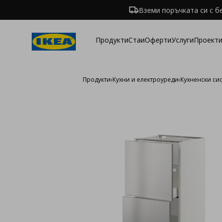
Вземи поръчката си с б
Продукти
Стаи
Оферти
Услуги
Проекти
Продукти
›
Кухни и електроуреди
›
Кухненски си