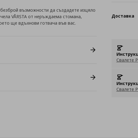
 безброй възможности да създадете изцяло
Доставка
с чела VÅRSTA от неръждаема стомана,
оето ще вдъхнови готвача във вас.
Инструкц
Свалете P
Инструкц
Свалете P