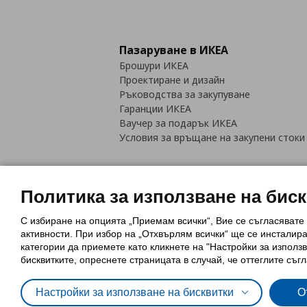
Пазаруване в ИКЕА
Брошури ИКЕА
Проектиране и дизайн
Ръководства за закупуване
Гаранции ИКЕА
Ваучер за подарък ИКЕА
Условия за връщане на закупени стоки
Политика за използване на бис
С избиране на опцията „Приемам всички“, Вие се съгласявате
Политика за използване на бискви
активности. При избор на „Отхвърлям всички“ ще се инсталир
Обща политика за личните данни
категории да приемете като кликнете на "Настройки за използв
Политика за защита на лични данн
бисквитките, опреснете страницата в случай, че оттеглите съгл
Настройки за използване на бисквитки
О