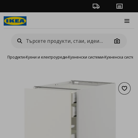
Проследяване на п
Магази
Burge
Camera
Продукти
›
Кухни и електроуреди
›
Кухненски системи
›
Кухненска систе
Добав