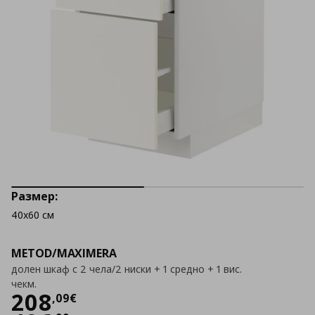
Размер:
40x60 см
METOD/MAXIMERA
долен шкаф с 2 чела/2 ниски + 1 средно + 1 вис.
чекм.
Цена
208,09 €
208
,
09
€