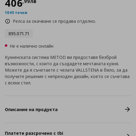
406
,
99
лв
1045 точки
Релса за окачване се продава отделно.
895.071.71
Не е налично онлайн
Кухненската система METOD ви предоставя безброй
възможности, с които да създадете мечтаната кухня.
Можете да я съчетаете с челата VALLSTENA в бяло, за да
получите решение с непреходен дизайн, което се съчетава
с всеки стил.
Описание на продукта
Платете разсрочено с tbi