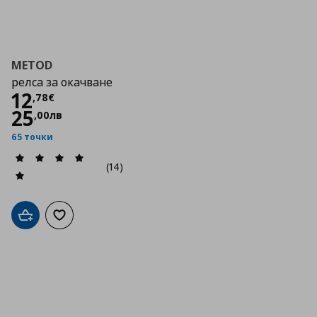
METOD
релса за окачване
Цена
12,78 €
12
,
78
€
25
,
00
лв
65 точки
(14)
Добави в кошницата
Добави към списъка с любими