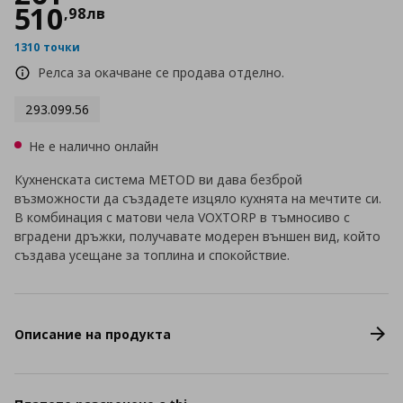
510
,
98
лв
1310 точки
Релса за окачване се продава отделно.
293.099.56
Не е налично онлайн
Кухненската система METOD ви дава безброй
възможности да създадете изцяло кухнята на мечтите си.
В комбинация с матови чела VOXTORP в тъмносиво с
вградени дръжки, получавате модерен външен вид, който
създава усещане за топлина и спокойствие.
Описание на продукта