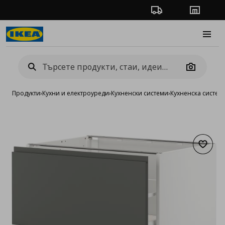
Проследяване на п
Магази
Burge
Camera
Продукти
›
Кухни и електроуреди
›
Кухненски системи
›
Кухненска систе
Добав