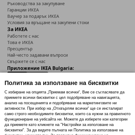
Ръководства за закупуване
Гаранции ИКЕА
Ваучер за подарък ИКЕА
Условия за връщане на закупени стоки
За ИКЕА
Работете с нас
Това е ИКЕА
Пресцентър
Най-често задавани въпроси
Свържете се с нас
Приложение IKEA Bulgaria:
Политика за използване на бисквитки
С избиране на опцията „Приемам всички“, Вие се съгласявате да
приемете всички бисквитки с цел подобряване на навигацията,
Последвайте ни:
анализ на посещенията и подобряване на маркетинговите ни
активности. При избор на „Отхвърлям всички“ ще се инсталират
Facebook
Twitter
Youtube
Pinterest
Instagram
само строго необходимитe бисквитки, които са нужни за правилното
функциониране на уебсайта ни. Можете да изберете кои категории
да приемете като кликнете на "Настройки за използване на
бисквитки". За да видите пълната ни Политика за използване на