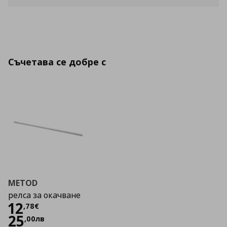
Съчетава се добре с
METOD
релса за окачване
Цена
12,78 €
12
,
78
€
25
,
00
лв