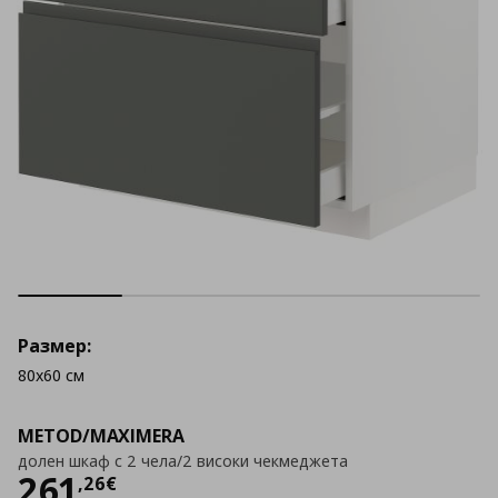
Размер:
80x60 см
METOD/MAXIMERA
долен шкаф с 2 чела/2 високи чекмеджета
Цена
261,26 €
261
,
26
€