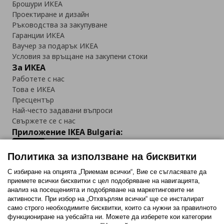
Брошури ИКЕА
Проектиране и дизайн
Ръководства за закупуване
Гаранции ИКЕА
Ваучер за подарък ИКЕА
Условия за връщане на закупени стоки
За ИКЕА
Работете с нас
Това е ИКЕА
Пресцентър
Най-често задавани въпроси
Свържете се с нас
Приложение IKEA Bulgaria:
Политика за използване на бисквитки
С избиране на опцията „Приемам всички“, Вие се съгласявате да
приемете всички бисквитки с цел подобряване на навигацията,
Последвайте ни:
анализ на посещенията и подобряване на маркетинговите ни
активности. При избор на „Отхвърлям всички“ ще се инсталират
Facebook
Twitter
Youtube
Pinterest
Instagram
само строго необходимитe бисквитки, които са нужни за правилното
функциониране на уебсайта ни. Можете да изберете кои категории