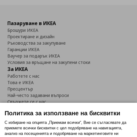
Пазаруване в ИКЕА
Брошури ИКЕА
Проектиране и дизайн
Ръководства за закупуване
Гаранции ИКЕА
Ваучер за подарък ИКЕА
Условия за връщане на закупени стоки
За ИКЕА
Работете с нас
Това е ИКЕА
Пресцентър
Най-често задавани въпроси
Свържете се с нас
Приложение IKEA Bulgaria:
Политика за използване на бисквитки
С избиране на опцията „Приемам всички“, Вие се съгласявате да
приемете всички бисквитки с цел подобряване на навигацията,
анализ на посещенията и подобряване на маркетинговите ни