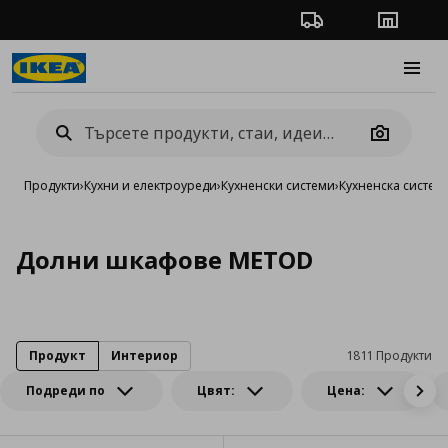
Проследяване на п
Магази
Burge
Camera
Продукти
›
Кухни и електроуреди
›
Кухненски системи
›
Кухненска систе
Долни шкафове METOD
Продукт
Интериор
1811 Продукти
Подреди по
Цвят:
Цена: