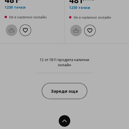
481
1230 точки
1230 точки
Не е налично онлайн
Не е налично онлайн
Προσθήκη στο καλάθι
Добави към списъка с любими
Προσθήκη στο καλάθι
Добави към списък
12 от 1811 продукта налични
онлайн
12 от 1811 продукта налични онл
Progress:
Зареди още
Нагоре