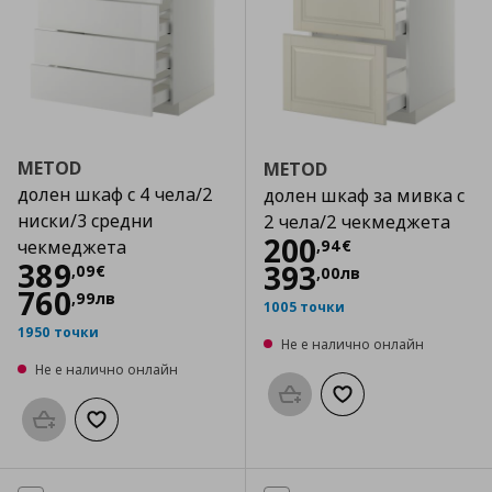
METOD
METOD
долен шкаф с 4 чела/2
долен шкаф за мивка с
ниски/3 средни
2 чела/2 чекмеджета
Цена
200,94 €
200
,
94
€
чекмеджета
Цена
389,09 €
389
393
,
09
€
,
00
лв
760
,
99
лв
1005 точки
1950 точки
Не е налично онлайн
Не е налично онлайн
Προσθήκη στο καλάθι
Добави към списък
Προσθήκη στο καλάθι
Добави към списъка с любими