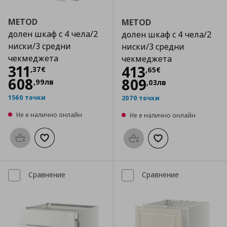
METOD
METOD
долен шкаф с 4 чела/2
долен шкаф с 4 чела/2
ниски/3 средни
ниски/3 средни
чекмеджета
чекмеджета
Цена
311,37 €
311
Цена
413,65 €
413
,
37
€
,
65
€
608
809
,
99
лв
,
03
лв
1560 точки
2070 точки
Не е налично онлайн
Не е налично онлайн
Προσθήκη στο καλάθι
Добави към списъка с любими
Προσθήκη στο καλάθι
Добави към списък
Сравнение
Сравнение