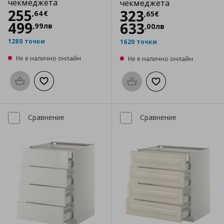
чекмеджета
чекмеджета
Цена
255,64 €
255
Цена
323,65 €
323
,
64
€
,
65
€
499
633
,
99
лв
,
00
лв
1280 точки
1620 точки
Не е налично онлайн
Не е налично онлайн
Προσθήκη στο καλάθι
Добави към списъка с любими
Προσθήκη στο καλάθι
Добави към списък
Сравнение
Сравнение