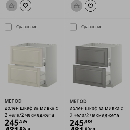
Προσθήκη στο καλάθι
Добави към списъка с любими
Προσθήκη στο καλάθι
Добави към списък
Сравнение
Сравнение
METOD
METOD
долен шкаф за мивка с
долен шкаф за мивка с
2 чела/2 чекмеджета
2 чела/2 чекмеджета
Цена
245,93 €
245
Цена
245,93 €
245
,
93
€
,
93
€
481
,
00
лв
,
00
лв