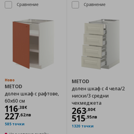
Сравнение
Сравнение
Ново
METOD
METOD
долен шкаф с 4 чела/2
долен шкаф с рафтове,
ниски/3 средни
60x60 см
чекмеджета
Цена
116,38 €
116
,
38
€
Цена
263,80 €
263
,
80
€
227
,
62
лв
515
,
95
лв
585 точки
1320 точки