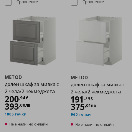
Сравнение
Сравнение
METOD
METOD
долен шкаф за мивка с
долен шкаф за мивка с
2 чела/2 чекмеджета
2 чела/2 чекмеджета
Цена
200,94 €
200
Цена
191,74 €
191
,
94
€
,
74
€
393
375
,
00
лв
,
01
лв
1005 точки
960 точки
Не е налично онлайн
Не е налично онлайн