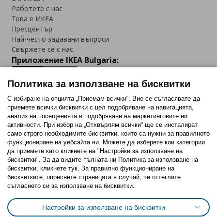
Работете с нас
Това е ИКЕА
Пресцентър
Най-често задавани въпроси
Свържете се с нас
Приложение IKEA Bulgaria:
Политика за използване на бисквитки
С избиране на опцията „Приемам всички“, Вие се съгласявате да
приемете всички бисквитки с цел подобряване на навигацията,
Последвайте ни:
анализ на посещенията и подобряване на маркетинговите ни
активности. При избор на „Отхвърлям всички“ ще се инсталират
Facebook
Twitter
Youtube
Pinterest
Instagram
само строго необходимитe бисквитки, които са нужни за правилното
функциониране на уебсайта ни. Можете да изберете кои категории
да приемете като кликнете на "Настройки за използване на
бисквитки". За да видите пълната ни Политика за използване на
бисквитки, кликнете тук. За правилно функциониране на
бисквитките, опреснете страницата в случай, че оттеглите
съгласието си за използване на бисквитки.
Политика за използване на бисквитки (Cookies)
Избор на настройки за използване на бисквитки
Настройки за използване на бисквитки
Условия за ползване на ikea.bg
Обща политика за личните данни