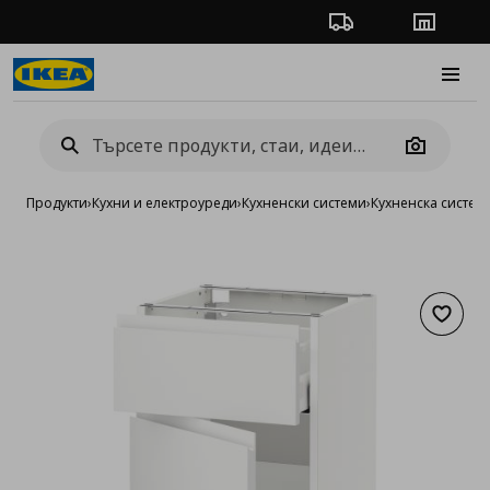
Проследяване на п
Магази
Burge
Camera
Продукти
›
Кухни и електроуреди
›
Кухненски системи
›
Кухненска систе
Добав