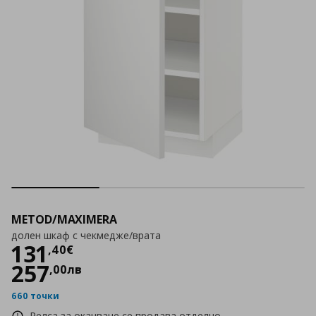
METOD/MAXIMERA
долен шкаф с чекмедже/врата
Цена
131,40 €
131
,
40
€
257
,
00
лв
660 точки
Релса за окачване се продава отделно.