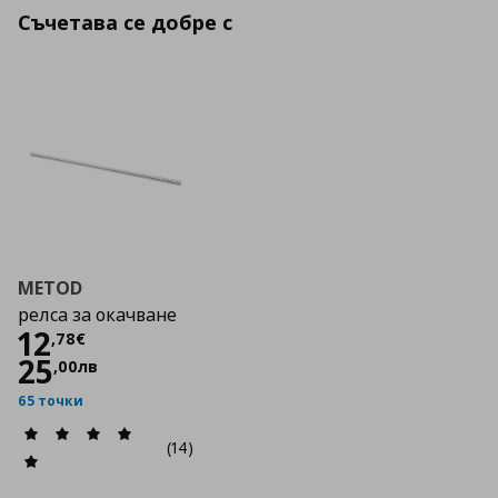
Съчетава се добре с
METOD
релса за окачване
Цена
12,78 €
12
,
78
€
25
,
00
лв
65 точки
(14)