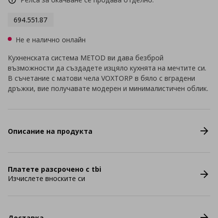
694.551.87
Не е налично онлайн
Кухненската система METOD ви дава безброй
възможности да създадете изцяло кухнята на мечтите си.
В съчетание с матови чела VOXTORP в бяло с вградени
дръжки, вие получавате модерен и минималистичен облик.
Описание на продукта
Платете разсрочено с tbi
Изчислете вноските си
Доставка