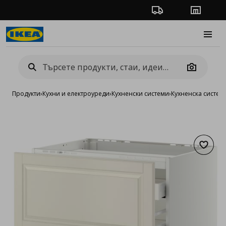
Проследяване на п
Магази
Burge
Camera
Продукти
›
Кухни и електроуреди
›
Кухненски системи
›
Кухненска систе
Добав