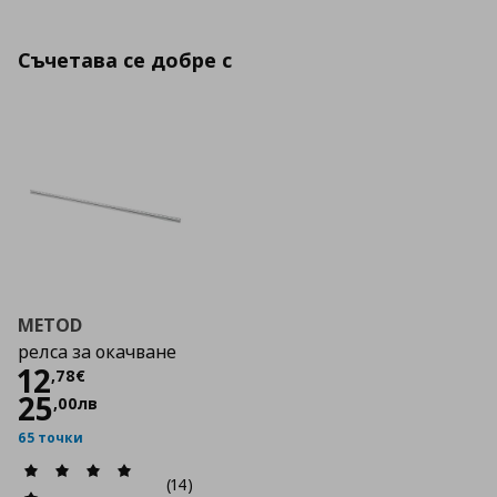
Съчетава се добре с
METOD
релса за окачване
Цена
12,78 €
12
,
78
€
25
,
00
лв
65 точки
(14)