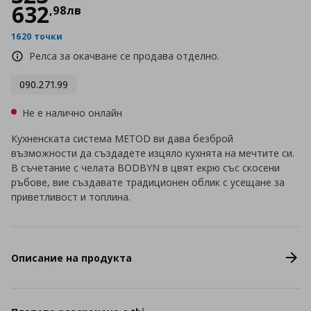
632
,
98
лв
1620 точки
Релса за окачване се продава отделно.
090.271.99
Не е налично онлайн
Кухненската система METOD ви дава безброй
възможности да създадете изцяло кухнята на мечтите си.
В съчетание с челата BODBYN в цвят екрю със скосени
ръбове, вие създавате традиционен облик с усещане за
приветливост и топлина.
Описание на продукта