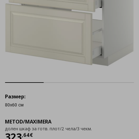
Размер:
80x60 см
METOD/MAXIMERA
долен шкаф за готв. плот/2 чела/3 чекм.
Цена
323,64 €
323
,
64
€