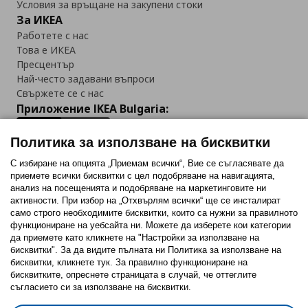
Условия за връщане на закупени стоки
За ИКЕА
Работете с нас
Това е ИКЕА
Пресцентър
Най-често задавани въпроси
Свържете се с нас
Приложение IKEA Bulgaria:
Политика за използване на бисквитки
С избиране на опцията „Приемам всички“, Вие се съгласявате да
приемете всички бисквитки с цел подобряване на навигацията,
Последвайте ни:
анализ на посещенията и подобряване на маркетинговите ни
активности. При избор на „Отхвърлям всички“ ще се инсталират
Facebook
Twitter
Youtube
Pinterest
Instagram
само строго необходимитe бисквитки, които са нужни за правилното
функциониране на уебсайта ни. Можете да изберете кои категории
да приемете като кликнете на "Настройки за използване на
бисквитки". За да видите пълната ни Политика за използване на
бисквитки, кликнете тук. За правилно функциониране на
бисквитките, опреснете страницата в случай, че оттеглите
съгласието си за използване на бисквитки.
Политика за използване на бисквитки (Cookies)
Избор на настройки за използване на бисквитки