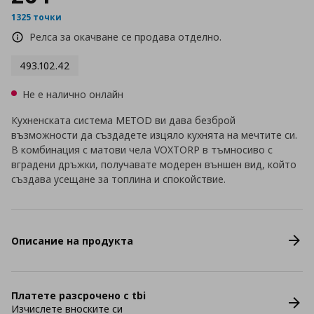
1325 точки
Релса за окачване се продава отделно.
493.102.42
Не е налично онлайн
Кухненската система METOD ви дава безброй
възможности да създадете изцяло кухнята на мечтите си.
В комбинация с матови чела VOXTORP в тъмносиво с
вградени дръжки, получавате модерен външен вид, който
създава усещане за топлина и спокойствие.
Описание на продукта
Платете разсрочено с tbi
Изчислете вноските си