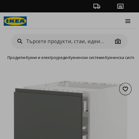
Проследяване на п
Магази
Burge
Camera
Продукти
›
Кухни и електроуреди
›
Кухненски системи
›
Кухненска систе
Добав