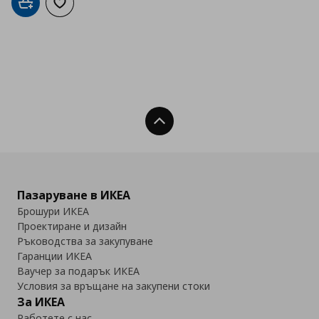
Добави в кошницата
Добави към списъка с любими
Нагоре
Пазаруване в ИКЕА
Брошури ИКЕА
Проектиране и дизайн
Ръководства за закупуване
Гаранции ИКЕА
Ваучер за подарък ИКЕА
Условия за връщане на закупени стоки
За ИКЕА
Работете с нас