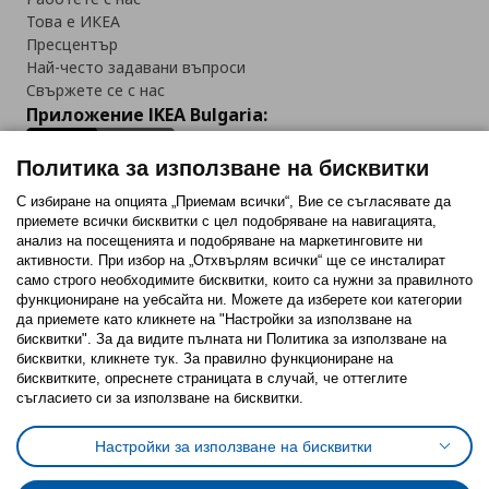
Това е ИКЕА
Пресцентър
Най-често задавани въпроси
Свържете се с нас
Приложение IKEA Bulgaria:
Политика за използване на бисквитки
С избиране на опцията „Приемам всички“, Вие се съгласявате да
приемете всички бисквитки с цел подобряване на навигацията,
Последвайте ни:
анализ на посещенията и подобряване на маркетинговите ни
активности. При избор на „Отхвърлям всички“ ще се инсталират
Facebook
Twitter
Youtube
Pinterest
Instagram
само строго необходимитe бисквитки, които са нужни за правилното
функциониране на уебсайта ни. Можете да изберете кои категории
да приемете като кликнете на "Настройки за използване на
бисквитки". За да видите пълната ни Политика за използване на
бисквитки, кликнете тук. За правилно функциониране на
бисквитките, опреснете страницата в случай, че оттеглите
съгласието си за използване на бисквитки.
Политика за използване на бисквитки (Cookies)
Избор на настройки за използване на бисквитки
Настройки за използване на бисквитки
Условия за ползване на ikea.bg
Обща политика за личните данни
Политика за защита на личните данни на ikea.bg