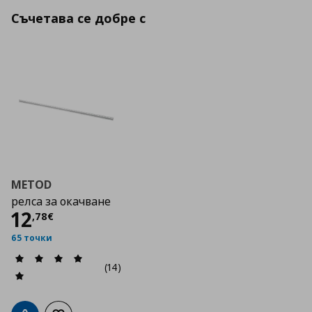
Съчетава се добре с
METOD
релса за окачване
Цена
12,78 €
12
,
78
€
65 точки
(14)