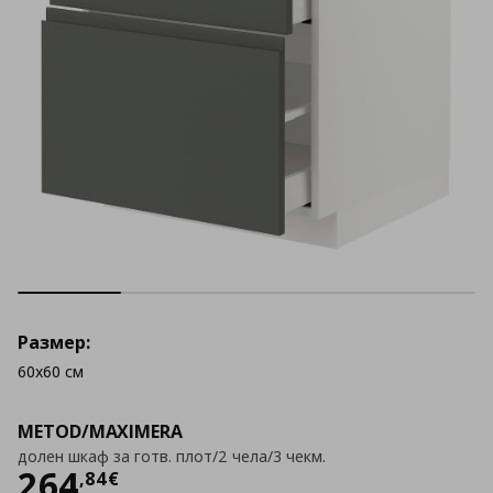
Размер:
60x60 см
METOD/MAXIMERA
долен шкаф за готв. плот/2 чела/3 чекм.
Цена
264,84 €
264
,
84
€