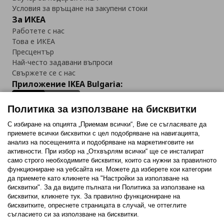
Условия за връщане на закупени стоки
За ИКЕА
Работете с нас
Това е ИКЕА
Пресцентър
Най-често задавани въпроси
Свържете се с нас
Приложение IKEA Bulgaria:
Политика за използване на бисквитки
С избиране на опцията „Приемам всички“, Вие се съгласявате да
приемете всички бисквитки с цел подобряване на навигацията,
Последвайте ни:
анализ на посещенията и подобряване на маркетинговите ни
активности. При избор на „Отхвърлям всички“ ще се инсталират
Facebook
Twitter
Youtube
Pinterest
Instagram
само строго необходимитe бисквитки, които са нужни за правилното
функциониране на уебсайта ни. Можете да изберете кои категории
да приемете като кликнете на "Настройки за използване на
бисквитки". За да видите пълната ни Политика за използване на
бисквитки, кликнете тук. За правилно функциониране на
бисквитките, опреснете страницата в случай, че оттеглите
съгласието си за използване на бисквитки.
Политика за използване на бисквитки (Cookies)