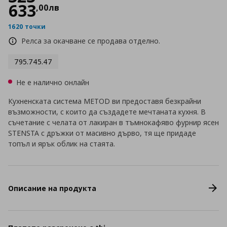
633
,
00
лв
1620 точки
Релса за окачване се продава отделно.
795.745.47
Не е налично онлайн
Кухненската система METOD ви предоставя безкрайни
възможности, с които да създадете мечтаната кухня. В
съчетание с челата от лакиран в тъмнокафяво фурнир ясен
STENSTA с дръжки от масивно дърво, тя ще придаде
топъл и ярък облик на стаята.
Описание на продукта