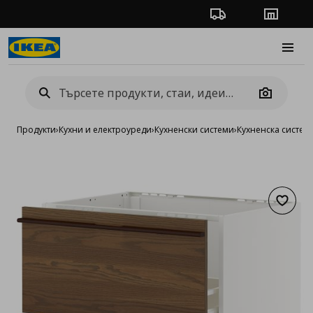
Проследяване на п
Магази
Burge
Camera
Продукти
›
Кухни и електроуреди
›
Кухненски системи
›
Кухненска систе
Добав