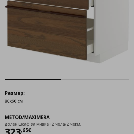
Размер:
80x60 см
METOD/MAXIMERA
долен шкаф за мивка+2 чела/2 чекм.
Цена
323,65 €
323
,
65
€