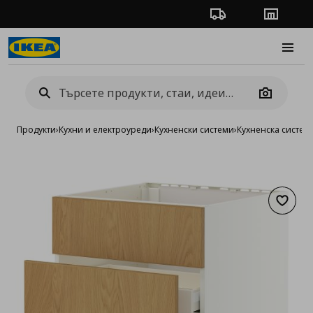
Проследяване на п
Магази
Burge
Camera
Продукти
›
Кухни и електроуреди
›
Кухненски системи
›
Кухненска систе
Добав