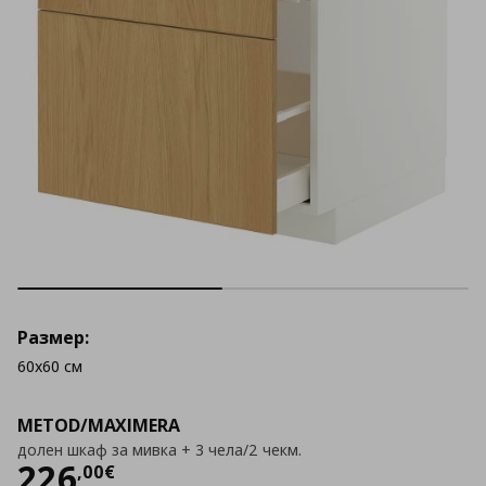
Размер:
60x60 см
METOD/MAXIMERA
долен шкаф за мивка + 3 чела/2 чекм.
Цена
226,00 €
226
,
00
€