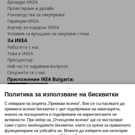
Брошури ИКЕА
Проектиране и дизайн
Ръководства за закупуване
Гаранции ИКЕА
Ваучер за подарък ИКЕА
Условия за връщане на закупени стоки
За ИКЕА
Работете с нас
Това е ИКЕА
Пресцентър
Най-често задавани въпроси
Свържете се с нас
Приложение IKEA Bulgaria:
Политика за използване на бисквитки
С избиране на опцията „Приемам всички“, Вие се съгласявате да
приемете всички бисквитки с цел подобряване на навигацията,
Последвайте ни:
анализ на посещенията и подобряване на маркетинговите ни
активности. При избор на „Отхвърлям всички“ ще се инсталират
Facebook
Twitter
Youtube
Pinterest
Instagram
само строго необходимитe бисквитки, които са нужни за правилното
функциониране на уебсайта ни. Можете да изберете кои категории