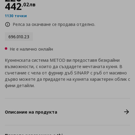
442
,
02
лв
1130 точки
Релса за окачване се продава отделно.
696.010.23
Не е налично онлайн
Кухненската система METOD ви предоставя безкрайни
възможности, с които да създадете мечтаната кухня. В
съчетание с чела от фурнир дъб SINARP с ръб от масивно
дърво можете да придадете на кухнята характерен облик с
фини детайли.
Описание на продукта