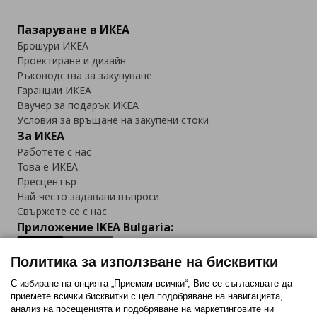
Пазаруване в ИКЕА
Брошури ИКЕА
Проектиране и дизайн
Ръководства за закупуване
Гаранции ИКЕА
Ваучер за подарък ИКЕА
Условия за връщане на закупени стоки
За ИКЕА
Работете с нас
Това е ИКЕА
Пресцентър
Най-често задавани въпроси
Свържете се с нас
Приложение IKEA Bulgaria:
Политика за използване на бисквитки
С избиране на опцията „Приемам всички“, Вие се съгласявате да
приемете всички бисквитки с цел подобряване на навигацията,
Последвайте ни:
анализ на посещенията и подобряване на маркетинговите ни