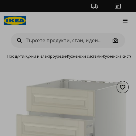
Проследяване на п
Магази
Burge
Camera
Продукти
›
Кухни и електроуреди
›
Кухненски системи
›
Кухненска систе
Добав