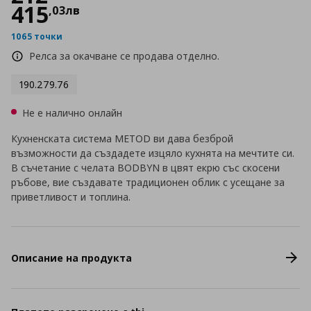
415
,
03
лв
1065 точки
Релса за окачване се продава отделно.
190.279.76
Не е налично онлайн
Кухненската система METOD ви дава безброй
възможности да създадете изцяло кухнята на мечтите си.
В съчетание с челата BODBYN в цвят екрю със скосени
ръбове, вие създавате традиционен облик с усещане за
приветливост и топлина.
Описание на продукта