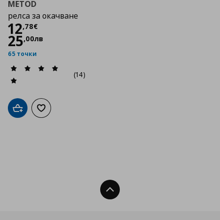
METOD
релса за окачване
Цена
12,78 €
12
,
78
€
25
,
00
лв
65 точки
(14)
Добави в кошницата
Добави към списъка с любими
Нагоре