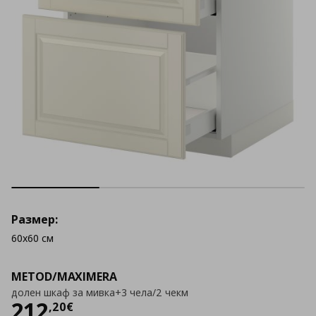
Размер:
60x60 см
METOD/MAXIMERA
долен шкаф за мивка+3 чела/2 чекм
Цена
212,20 €
212
,
20
€