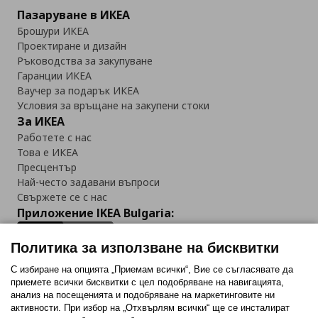
Пазаруване в ИКЕА
Брошури ИКЕА
Проектиране и дизайн
Ръководства за закупуване
Гаранции ИКЕА
Ваучер за подарък ИКЕА
Условия за връщане на закупени стоки
За ИКЕА
Работете с нас
Това е ИКЕА
Пресцентър
Най-често задавани въпроси
Свържете се с нас
Приложение IKEA Bulgaria:
Политика за използване на бисквитки
С избиране на опцията „Приемам всички“, Вие се съгласявате да
приемете всички бисквитки с цел подобряване на навигацията,
Последвайте ни:
анализ на посещенията и подобряване на маркетинговите ни
активности. При избор на „Отхвърлям всички“ ще се инсталират
Facebook
Twitter
Youtube
Pinterest
Instagram