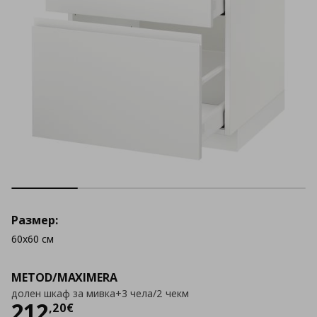
Размер:
60x60 см
METOD/MAXIMERA
долен шкаф за мивка+3 чела/2 чекм
Цена
212,20 €
212
,
20
€