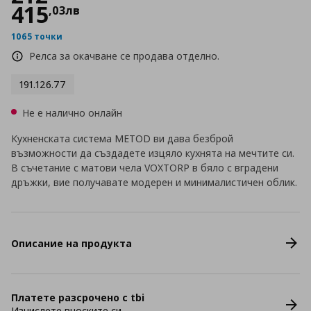
415
,
03
лв
1065 точки
Релса за окачване се продава отделно.
191.126.77
Не е налично онлайн
Кухненската система METOD ви дава безброй
възможности да създадете изцяло кухнята на мечтите си.
В съчетание с матови чела VOXTORP в бяло с вградени
дръжки, вие получавате модерен и минималистичен облик.
Описание на продукта
Платете разсрочено с tbi
Изчислете вноските си