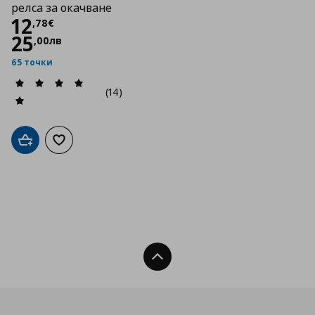
релса за окачване
Цена
12,78 €
12
,
78
€
25
,
00
лв
65 точки
(14)
Добави в кошницата
Добави към списъка с любими
Нагоре