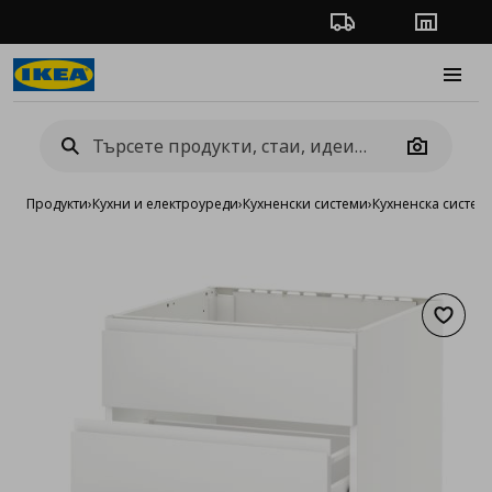
Проследяване на п
Магази
Burge
Camera
Продукти
›
Кухни и електроуреди
›
Кухненски системи
›
Кухненска систе
Добав