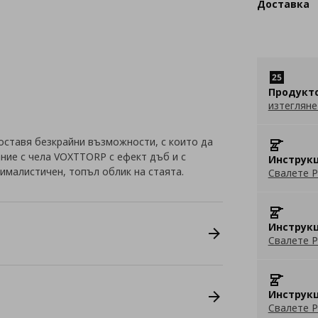
Доставка
Продукт
изтегляне
оставя безкрайни възможности, с които да
ание с чела VOXTTORP с ефект дъб и с
Инструкц
ималистичен, топъл облик на стаята.
Свалете P
Инструкц
Свалете P
Инструкц
Свалете P