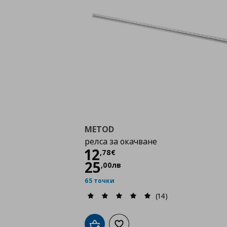
METOD
релса за окачване
Цена
12,78 €
12
,
78
€
25
,
00
лв
65 точки
(14)