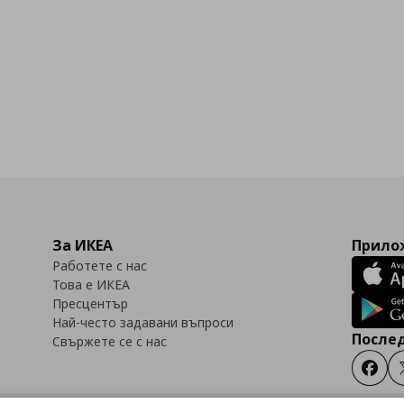
За ИКЕА
Прилож
Работете с нас
Това е ИКЕА
Пресцентър
Най-често задавани въпроси
Послед
Свържете се с нас
Faceb