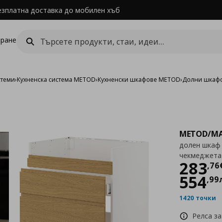
езплатна доставка до мобилен хъб
ране
стеми
›
Кухненска система METOD
›
Кухненски шкафове METOD
›
Долни шкаф
METOD/MA
долен шкаф 
чекмеджета
Цен
283
,
76
554
,
99
1420 точки
Релса за