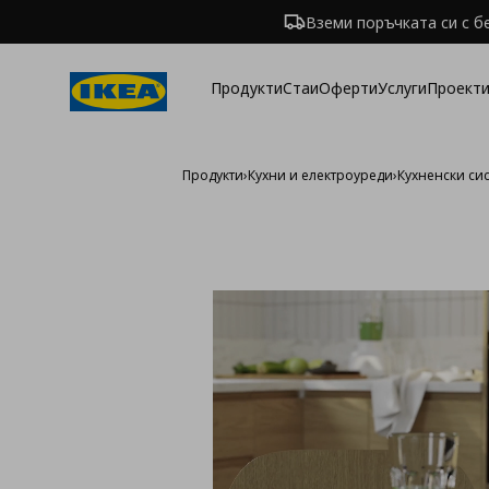
Вземи поръчката си с б
Продукти
Стаи
Оферти
Услуги
Проекти
Продукти
›
Кухни и електроуреди
›
Кухненски си