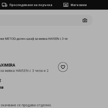
Проследяване на поръчка
Магазини
Camera
ове METOD
›
долен шкаф за мивка HAVSEN с 3 чела и 2 чекмеджета
XIMERA
Добави към списъка с люб
за мивка HAVSEN с 3 чела и 2
а
283,76 €
€
лв
 окачване се продава отделно.