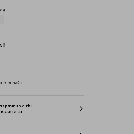
код
дъб
чно онлайн
зсрочено с tbi
носките си