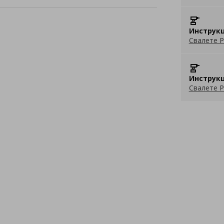
Инструкц
Свалете P
Инструкц
Свалете P