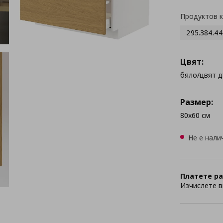
Продуктов 
295.384.44
Цвят:
бяло/цвят 
Размер:
80x60 см
Не е нали
Платете ра
Изчислете в