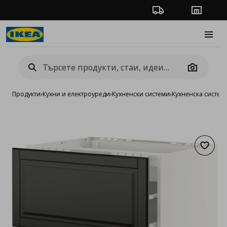
Проследяване на п
Магази
Burge
Camera
Продукти
›
Кухни и електроуреди
›
Кухненски системи
›
Кухненска систе
Добав