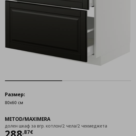
Размер:
80x60 см
METOD/MAXIMERA
долен шкаф за вгр. котлон/2 чела/2 чекмеджета
Цена
288,87 €
288
,
87
€