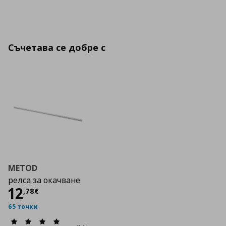
Съчетава се добре с
METOD
релса за окачване
Цена
12,78 €
12
,
78
€
65 точки