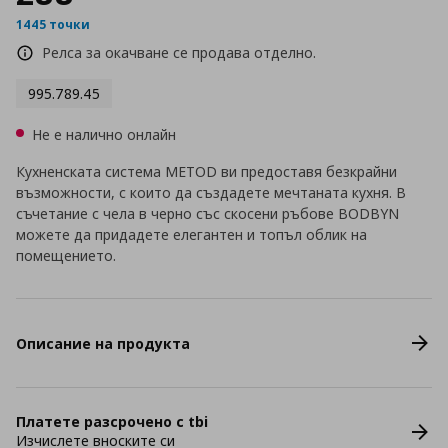
1445 точки
Релса за окачване се продава отделно.
995.789.45
Не е налично онлайн
Кухненската система METOD ви предоставя безкрайни
възможности, с които да създадете мечтаната кухня. В
съчетание с чела в черно със скосени ръбове BODBYN
можете да придадете елегантен и топъл облик на
помещението.
Описание на продукта
Платете разсрочено с tbi
Изчислете вноските си