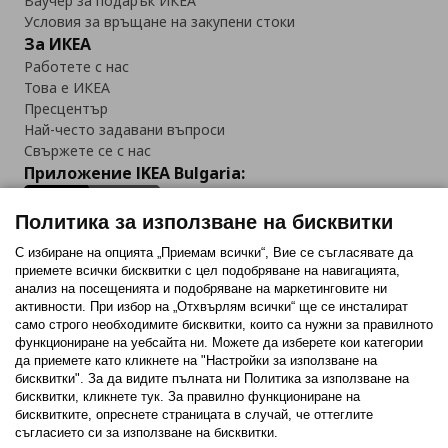
Ваучер за подарък ИКЕА
Условия за връщане на закупени стоки
За ИКЕА
Работете с нас
Това е ИКЕА
Пресцентър
Най-често задавани въпроси
Свържете се с нас
Приложение IKEA Bulgaria:
Политика за използване на бисквитки
С избиране на опцията „Приемам всички“, Вие се съгласявате да
приемете всички бисквитки с цел подобряване на навигацията,
Последвайте ни:
анализ на посещенията и подобряване на маркетинговите ни
активности. При избор на „Отхвърлям всички“ ще се инсталират
Facebook
Twitter
Youtube
Pinterest
Instagram
само строго необходимитe бисквитки, които са нужни за правилното
функциониране на уебсайта ни. Можете да изберете кои категории
да приемете като кликнете на "Настройки за използване на
бисквитки". За да видите пълната ни Политика за използване на
бисквитки, кликнете тук. За правилно функциониране на
бисквитките, опреснете страницата в случай, че оттеглите
съгласието си за използване на бисквитки.
Политика за използване на бисквитки (Cookies)