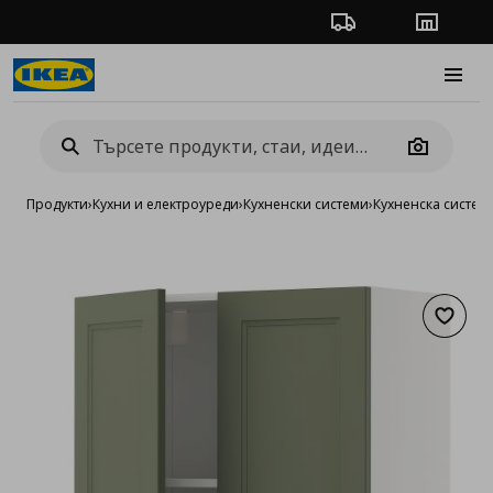
Проследяване на п
Магази
Burge
Camera
Продукти
›
Кухни и електроуреди
›
Кухненски системи
›
Кухненска систе
Добав