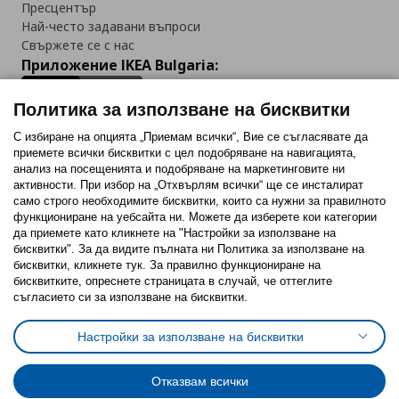
Пресцентър
Най-често задавани въпроси
Свържете се с нас
Приложение IKEA Bulgaria:
Политика за използване на бисквитки
С избиране на опцията „Приемам всички“, Вие се съгласявате да
приемете всички бисквитки с цел подобряване на навигацията,
Последвайте ни:
анализ на посещенията и подобряване на маркетинговите ни
активности. При избор на „Отхвърлям всички“ ще се инсталират
Facebook
Twitter
Youtube
Pinterest
Instagram
само строго необходимитe бисквитки, които са нужни за правилното
функциониране на уебсайта ни. Можете да изберете кои категории
да приемете като кликнете на "Настройки за използване на
бисквитки". За да видите пълната ни Политика за използване на
бисквитки, кликнете тук. За правилно функциониране на
бисквитките, опреснете страницата в случай, че оттеглите
съгласието си за използване на бисквитки.
Политика за използване на бисквитки (Cookies)
Избор на настройки за използване на бисквитки
Настройки за използване на бисквитки
Условия за ползване на ikea.bg
Обща политика за личните данни
Политика за защита на личните данни на ikea.bg
Общи условия на програма IKEA Family
Отказвам всички
Политика за защита на лични данни на програма IKEA Family