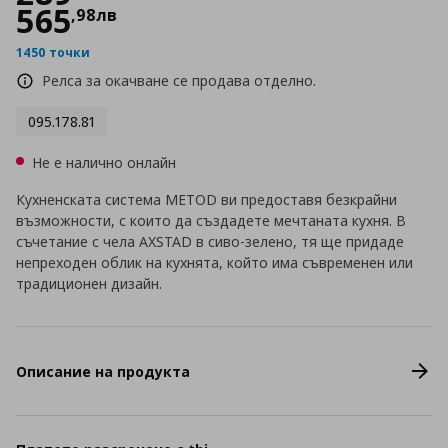
565
,
98
лв
1450 точки
Релса за окачване се продава отделно.
095.178.81
Не е налично онлайн
Кухненската система METOD ви предоставя безкрайни
възможности, с които да създадете мечтаната кухня. В
съчетание с чела AXSTAD в сиво-зелено, тя ще придаде
непреходен облик на кухнята, който има съвременен или
традиционен дизайн.
Описание на продукта