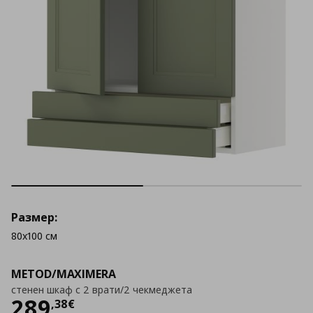
Размер:
80x100 см
METOD/MAXIMERA
стенен шкаф с 2 врати/2 чекмеджета
Цена
289,38 €
289
,
38
€