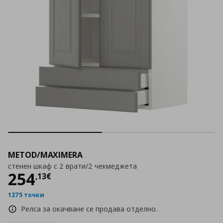
METOD/MAXIMERA
стенен шкаф с 2 врати/2 чекмеджета
Цена
254,13 €
254
,
13
€
1275 точки
Релса за окачване се продава отделно.