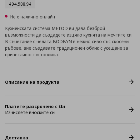
494.588.94
Не е налично онлайн
Кухненската система METOD ви дава безброй
възможности да създадете изцяло кухнята на мечтите си.
В съчетание с челата BODBYN в нежно сиво със скосени
ръбове, вие създавате традиционен облик с усещане за
приветливост и топлина.
Описание на продукта
Платете разсрочено с tbi
Изчислете вноските си
Доставка