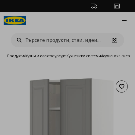
Проследяване на п
Магази
Burge
Camera
Продукти
›
Кухни и електроуреди
›
Кухненски системи
›
Кухненска систе
Добав