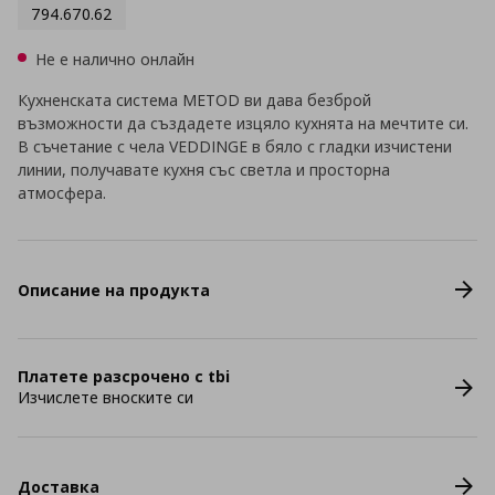
794.670.62
Не е налично онлайн
Кухненската система METOD ви дава безброй
възможности да създадете изцяло кухнята на мечтите си.
В съчетание с чела VEDDINGE в бяло с гладки изчистени
линии, получавате кухня със светла и просторна
атмосфера.
Описание на продукта
Платете разсрочено с tbi
Изчислете вноските си
Доставка