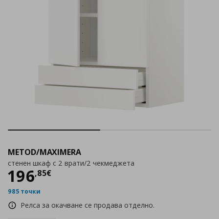
METOD/MAXIMERA
стенен шкаф с 2 врати/2 чекмеджета
Цена
196,85 €
196
,
85
€
985 точки
Релса за окачване се продава отделно.