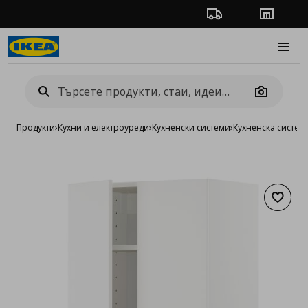
Проследяване на п
Магази
Burge
Camera
Продукти
›
Кухни и електроуреди
›
Кухненски системи
›
Кухненска систе
Добав