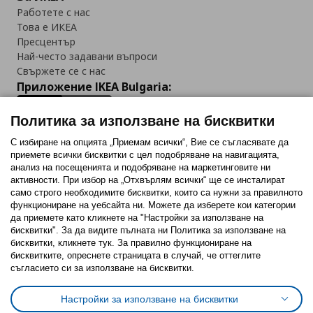
Работете с нас
Това е ИКЕА
Пресцентър
Най-често задавани въпроси
Свържете се с нас
Приложение IKEA Bulgaria:
Политика за използване на бисквитки
С избиране на опцията „Приемам всички“, Вие се съгласявате да
приемете всички бисквитки с цел подобряване на навигацията,
Последвайте ни:
анализ на посещенията и подобряване на маркетинговите ни
активности. При избор на „Отхвърлям всички“ ще се инсталират
Facebook
Twitter
Youtube
Pinterest
Instagram
само строго необходимитe бисквитки, които са нужни за правилното
функциониране на уебсайта ни. Можете да изберете кои категории
да приемете като кликнете на "Настройки за използване на
бисквитки". За да видите пълната ни Политика за използване на
бисквитки, кликнете тук. За правилно функциониране на
бисквитките, опреснете страницата в случай, че оттеглите
съгласието си за използване на бисквитки.
Политика за използване на бисквитки (Cookies)
Избор на настройки за използване на бисквитки
Настройки за използване на бисквитки
Условия за ползване на ikea.bg
Обща политика за личните данни