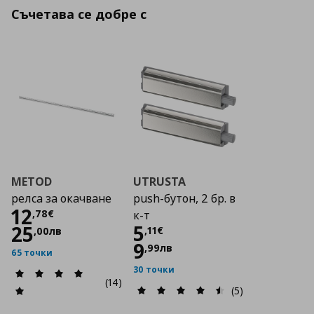
Съчетава се добре с
METOD
UTRUSTA
релса за окачване
push-бутон, 2 бр. в
Цена
12,78 €
12
,
78
€
к-т
Цена
5,11 €
5
25
,
11
€
,
00
лв
9
,
99
лв
65 точки
30 точки
(14)
(5)