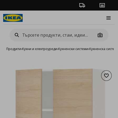
Проследяване на п
Магази
Burge
Camera
Продукти
›
Кухни и електроуреди
›
Кухненски системи
›
Кухненска систе
Добав