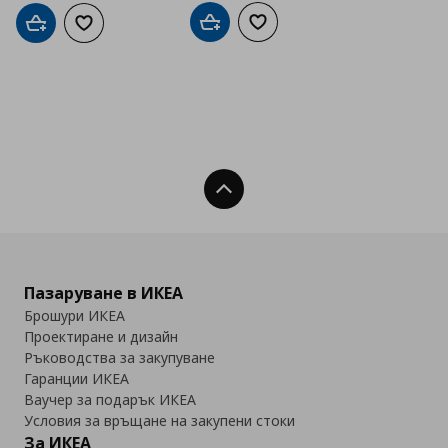
Добави в кошницата
Добави към списъка с люб
Добави в кошницата
Добави към списъка с любими
Нагоре
Пазаруване в ИКЕА
Брошури ИКЕА
Проектиране и дизайн
Ръководства за закупуване
Гаранции ИКЕА
Ваучер за подарък ИКЕА
Условия за връщане на закупени стоки
За ИКЕА