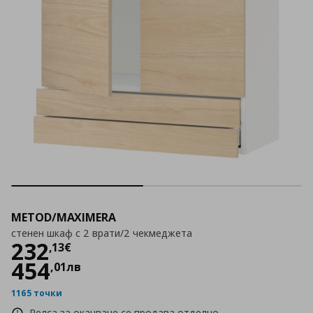
METOD/MAXIMERA
стенен шкаф с 2 врати/2 чекмеджета
Цена
232,13 €
232
,
13
€
454
,
01
лв
1165 точки
Релса за окачване се продава отделно.