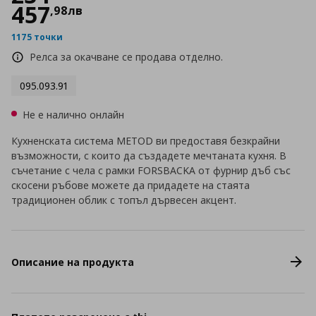
457
,
98
лв
1175 точки
Релса за окачване се продава отделно.
095.093.91
Не е налично онлайн
Кухненската система METOD ви предоставя безкрайни
възможности, с които да създадете мечтаната кухня. В
съчетание с чела с рамки FORSBACKA от фурнир дъб със
скосени ръбове можете да придадете на стаята
традиционен облик с топъл дървесен акцент.
Описание на продукта