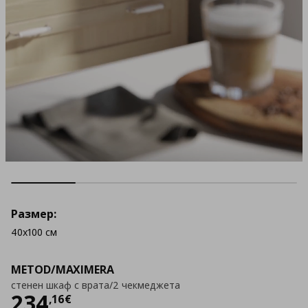
Размер:
40x100 см
METOD/MAXIMERA
стенен шкаф с врата/2 чекмеджета
Цена
234,16 €
234
,
16
€