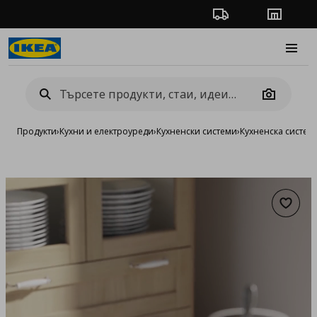
Проследяване на п
Магази
Burge
Camera
Продукти
›
Кухни и електроуреди
›
Кухненски системи
›
Кухненска систе
Добав