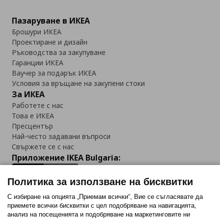
Пазаруване в ИКЕА
Брошури ИКЕА
Проектиране и дизайн
Ръководства за закупуване
Гаранции ИКЕА
Ваучер за подарък ИКЕА
Условия за връщане на закупени стоки
За ИКЕА
Работете с нас
Това е ИКЕА
Пресцентър
Най-често задавани въпроси
Свържете се с нас
Приложение IKEA Bulgaria:
Политика за използване на бисквитки
С избиране на опцията „Приемам всички“, Вие се съгласявате да
приемете всички бисквитки с цел подобряване на навигацията,
Последвайте ни:
анализ на посещенията и подобряване на маркетинговите ни