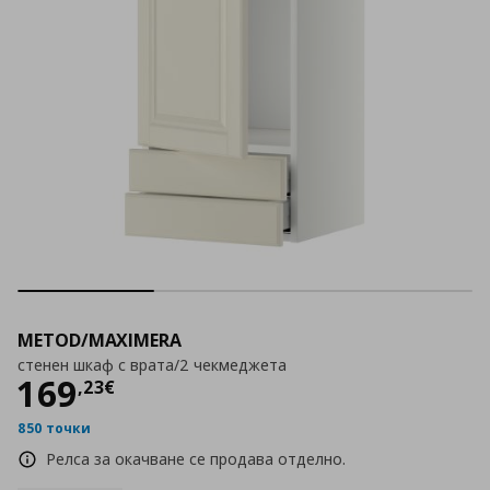
METOD/MAXIMERA
стенен шкаф с врата/2 чекмеджета
Цена
169,23 €
169
,
23
€
850 точки
Релса за окачване се продава отделно.