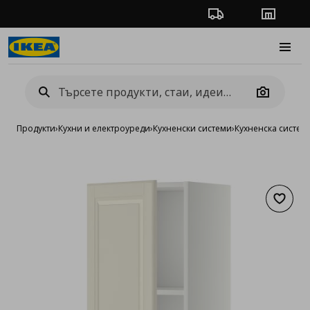
Проследяване на п
Магази
Burge
Camera
Продукти
›
Кухни и електроуреди
›
Кухненски системи
›
Кухненска систе
Добав