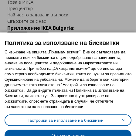
Това е ИКЕА
Пресцентър
Най-често задавани въпроси
Свържете се с нас
Приложение IKEA Bulgaria:
Политика за използване на бисквитки
С избиране на опцията „Приемам всички“, Вие се съгласявате да
приемете всички бисквитки с цел подобряване на навигацията,
Последвайте ни:
анализ на посещенията и подобряване на маркетинговите ни
активности. При избор на „Отхвърлям всички“ ще се инсталират
Facebook
Twitter
Youtube
Pinterest
Instagram
само строго необходимитe бисквитки, които са нужни за правилното
функциониране на уебсайта ни. Можете да изберете кои категории
да приемете като кликнете на "Настройки за използване на
бисквитки". За да видите пълната ни Политика за използване на
бисквитки, кликнете тук. За правилно функциониране на
бисквитките, опреснете страницата в случай, че оттеглите
съгласието си за използване на бисквитки.
Политика за използване на бисквитки (Cookies)
Избор на настройки за използване на бисквитки
Настройки за използване на бисквитки
Условия за ползване на ikea.bg
Обща политика за личните данни
Политика за защита на личните данни на ikea.bg
Общи условия на програма IKEA Family
Отказвам всички