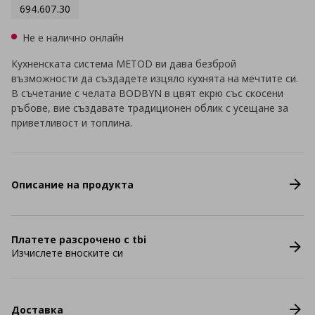
694.607.30
Не е налично онлайн
Кухненската система METOD ви дава безброй
възможности да създадете изцяло кухнята на мечтите си.
В съчетание с челата BODBYN в цвят екрю със скосени
ръбове, вие създавате традиционен облик с усещане за
приветливост и топлина.
Описание на продукта
Платете разсрочено с tbi
Изчислете вноските си
Доставка