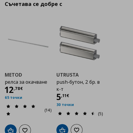
Съчетава се добре с
METOD
UTRUSTA
релса за окачване
push-бутон, 2 бр. в
Цена
12,78 €
12
,
78
€
к-т
Цена
5,11 €
5
,
11
€
65 точки
30 точки
(14)
(5)
Добави в кошницата
Добави към списъка с люб
Добави в кошницата
Добави към списъка с любими