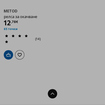
METOD
релса за окачване
Цена
12,78 €
12
,
78
€
65 точки
(14)
Добави в кошницата
Добави към списъка с любими
Нагоре