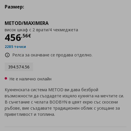
Размер:
METOD/MAXIMERA
висок шкаф с 2 врати/4 чекмеджета
Цена
456,56 €
456
,
56
€
2285 точки
Релса за окачване се продава отделно.
394.574.56
Не е налично онлайн
Кухненската система METOD ви дава безброй
възможности да създадете изцяло кухнята на мечтите си.
В съчетание с челата BODBYN в цвят екрю със скосени
ръбове, вие създавате традиционен облик с усещане за
приветливост и топлина.