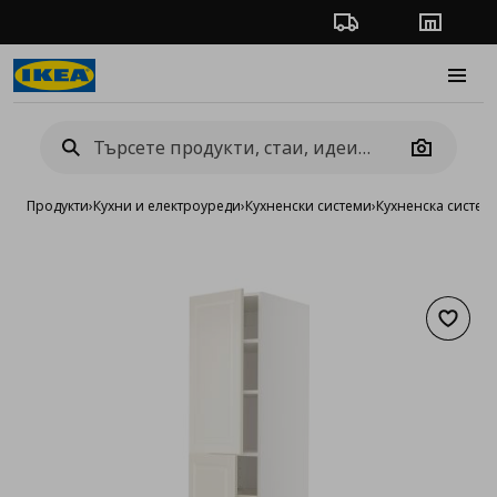
Проследяване на п
Магази
Burge
Camera
Продукти
›
Кухни и електроуреди
›
Кухненски системи
›
Кухненска систе
Добав