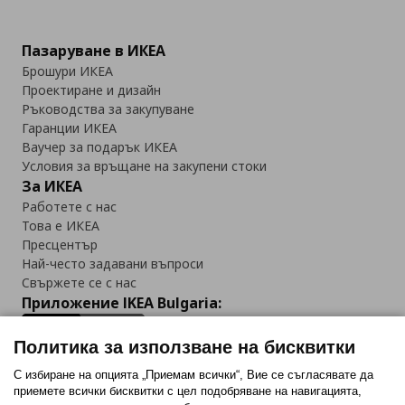
Пазаруване в ИКЕА
Брошури ИКЕА
Проектиране и дизайн
Ръководства за закупуване
Гаранции ИКЕА
Ваучер за подарък ИКЕА
Условия за връщане на закупени стоки
За ИКЕА
Работете с нас
Това е ИКЕА
Пресцентър
Най-често задавани въпроси
Свържете се с нас
Приложение IKEA Bulgaria:
Политика за използване на бисквитки
С избиране на опцията „Приемам всички“, Вие се съгласявате да
приемете всички бисквитки с цел подобряване на навигацията,
Последвайте ни: