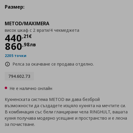
Размер:
METOD/MAXIMERA
висок шкаф с 2 врати/4 чекмеджета
Цена
440,21 €
440
,
21
€
860
,
98
лв
2205 точки
Релса за окачване се продава отделно.
794.602.73
Не е налично онлайн
Кухненската система METOD ви дава безброй
възможности да създадете изцяло кухнята на мечтите си.
В комбинация със бели гланцирани чела RINGHULT, вашата
кухня получава модерно усещане и пространство и е лесна
за почистване.