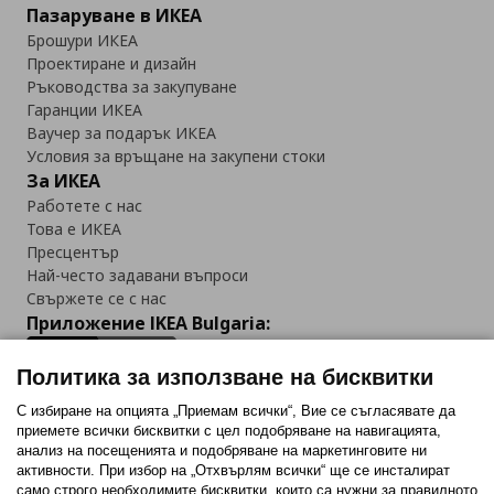
Пазаруване в ИКЕА
Брошури ИКЕА
Проектиране и дизайн
Ръководства за закупуване
Гаранции ИКЕА
Ваучер за подарък ИКЕА
Условия за връщане на закупени стоки
За ИКЕА
Работете с нас
Това е ИКЕА
Пресцентър
Най-често задавани въпроси
Свържете се с нас
Приложение IKEA Bulgaria:
Политика за използване на бисквитки
С избиране на опцията „Приемам всички“, Вие се съгласявате да
приемете всички бисквитки с цел подобряване на навигацията,
Последвайте ни:
анализ на посещенията и подобряване на маркетинговите ни
активности. При избор на „Отхвърлям всички“ ще се инсталират
Facebook
Twitter
Youtube
Pinterest
Instagram
само строго необходимитe бисквитки, които са нужни за правилното