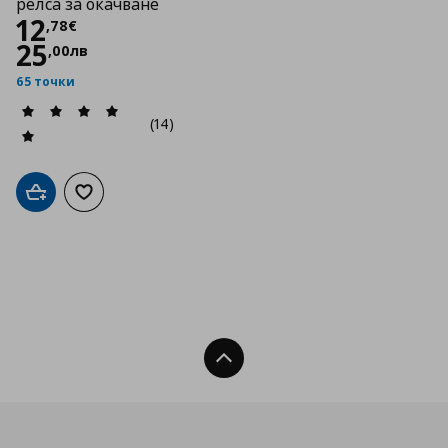
релса за окачване
Цена
12,78 €
12
,
78
€
25
,
00
лв
65 точки
(14)
Добави в кошницата
Добави към списъка с любими
Нагоре