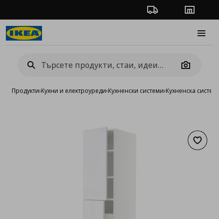
Проследяване на п
Магази
Burge
Camera
Продукти
›
Кухни и електроуреди
›
Кухненски системи
›
Кухненска систе
Добав