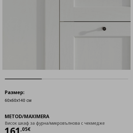
Размер:
60x60x140 см
METOD/MAXIMERA
Висок шкаф за фурна/микровълнова с чекмедже
Цена
161,05 €
161
,
05
€