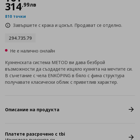
314
,
99
лв
810 точки
Завършете с крака и цокъл. Продават се отделно.
294.735.79
Не е налично онлайн
Кухненската система METOD ви дава безброй
възможности да създадете изцяло кухнята на мечтите си.
В съчетание с чела ENKÖPING в бяло с фина структура
получавате класически облик с приветлив характер.
Описание на продукта
Платете разсрочено с tbi
Изчислете вноските си