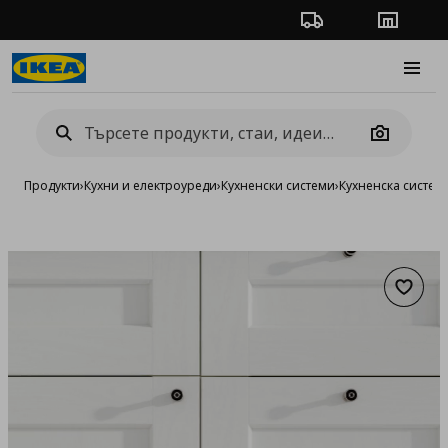
Проследяване на п
Магази
Burge
Camera
Продукти
›
Кухни и електроуреди
›
Кухненски системи
›
Кухненска систе
Добав