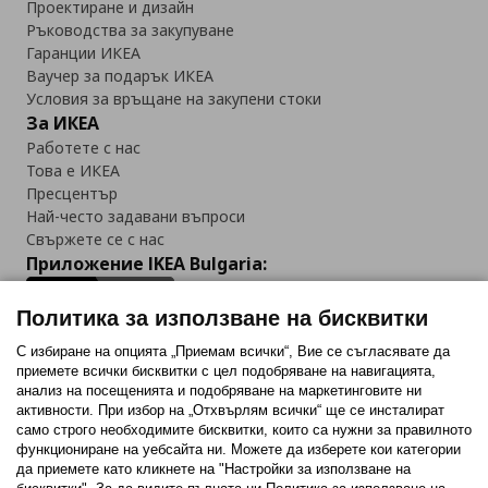
Проектиране и дизайн
Ръководства за закупуване
Гаранции ИКЕА
Ваучер за подарък ИКЕА
Условия за връщане на закупени стоки
За ИКЕА
Работете с нас
Това е ИКЕА
Пресцентър
Най-често задавани въпроси
Свържете се с нас
Приложение IKEA Bulgaria:
Политика за използване на бисквитки
С избиране на опцията „Приемам всички“, Вие се съгласявате да
приемете всички бисквитки с цел подобряване на навигацията,
Последвайте ни:
анализ на посещенията и подобряване на маркетинговите ни
активности. При избор на „Отхвърлям всички“ ще се инсталират
Facebook
Twitter
Youtube
Pinterest
Instagram
само строго необходимитe бисквитки, които са нужни за правилното
функциониране на уебсайта ни. Можете да изберете кои категории
да приемете като кликнете на "Настройки за използване на