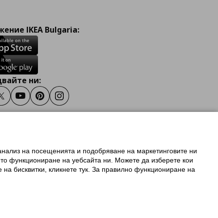
ение IKEA Bulgaria:
вайте ни:
ook
Twitter
Youtube
Pinterest
Instagram
 анализ на посещенията и подобряване на маркетинговите ни
олзване на ikea.bg
ото функциониране на уебсайта ни. Можете да изберете кои
 IKEA Family
е на бисквитки, кликнете тук. За правилно функциониране на