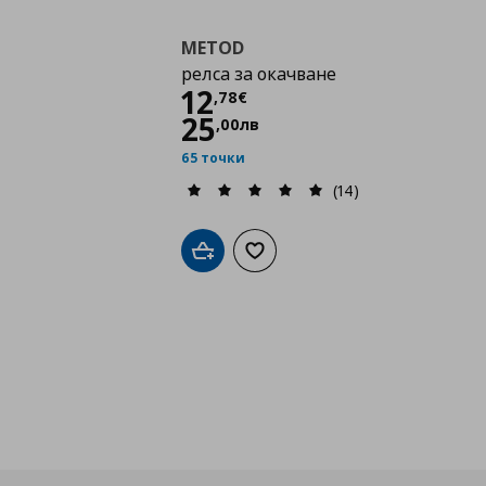
METOD
релса за окачване
Цена
12,78 €
12
,
78
€
25
,
00
лв
65 точки
(14)
Добави в кошницата
Добави към списъка с любими