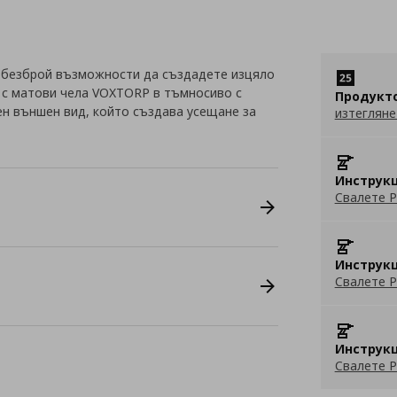
 безброй възможности да създадете изцяло
я с матови чела VOXTORP в тъмносиво с
Продукт
н външен вид, който създава усещане за
изтегляне
Инструкц
Свалете P
Инструкц
Свалете P
Инструкц
Свалете P