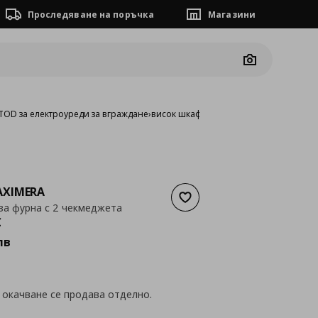
Проследяване на поръчка
Магазини
Camera
OD за електроуреди за вграждане
›
висок шкаф за фурна с 2 чекмеджета
XIMERA
Добави към списъка с люб
за фурна с 2 чекмеджета
а
231,60 €
€
лв
 окачване се продава отделно.