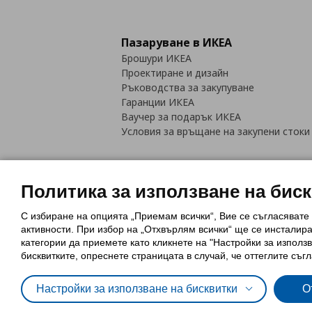
Пазаруване в ИКЕА
Брошури ИКЕА
Проектиране и дизайн
Ръководства за закупуване
Гаранции ИКЕА
Ваучер за подарък ИКЕА
Условия за връщане на закупени стоки
Политика за използване на бис
С избиране на опцията „Приемам всички“, Вие се съгласявате
Политика за използване на бискви
активности. При избор на „Отхвърлям всички“ ще се инсталир
Обща политика за личните данни
категории да приемете като кликнете на "Настройки за използв
Политика за защита на лични данн
бисквитките, опреснете страницата в случай, че оттеглите съгл
Настройки за използване на бисквитки
О