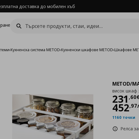
езплатна доставка до мобилен хъб
ране
стеми
›
Кухненска система METOD
›
Кухненски шкафове METOD
›
Шкафове MET
METOD/MA
висок шкаф 
Цен
231
,
60
452
,
97
1160 точки
Релса за