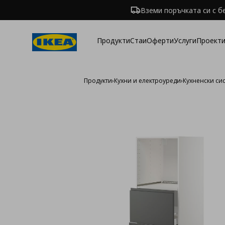
Вземи поръчката си с б
Продукти
Стаи
Оферти
Услуги
Проекти
Продукти
›
Кухни и електроуреди
›
Кухненски си