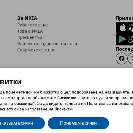
За ИКЕА
Прилож
Работете с нас
Това е ИКЕА
Пресцентър
Най-често задавани въпроси
Послед
Свържете се с нас
Faceb
квитки
 да приемете всички бисквитки с цел подобряване на навигацията,
тки (Cookies)
Избор на настройки за използване на бисквитки
Условия за п
ат само строго необходимитe бисквитки, които са нужни за правилн
Политика за защита на личните данни на ikea.bg
Общи условия на програма
ане на бисквитки". За да видите пълната ни Политика за използван
и на програма IKEA Family
асието си за използване на бисквитки.
тказвам всички
Приемам всички