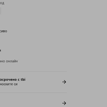
код
сиво
м
чно онлайн
зсрочено с tbi
носките си